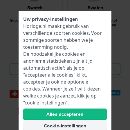
Swatch
Swatch
YSS300G
SUSB406
Uw privacy-instellingen
Gradino 25 mm Stalen Irony
Kaicco 42 mm Kunststof
dameshorloge
chronograaf met datum
Horloge.nl maakt gebruik van
verschillende soorten
cookies
. Voor
120,-
130,-
sommige soorten hebben we je
● Op voorraad
● Op voorraad
toestemming nodig.
De noodzakelijke cookies en
Vergelijk
Vergelijk
anonieme statistieken zijn altijd
automatisch actief; als je op
Bekijk Product
Bekijk Product
"accepteer alle cookies" klikt,
accepteer je ook de optionele
cookies. Wanneer je zelf wilt kiezen
Nieuw
Nieuw
welke cookies je aanzet, klik je op
“cookie instellingen”.
Alles accepteren
Cookie-instellingen