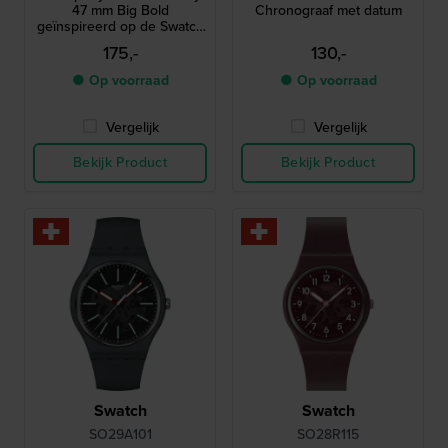
47 mm Big Bold
Chronograaf met datum
geïnspireerd op de Swatch
Grand Prix uit de jaren '90
175,-
130,-
(SCJ101)
● Op voorraad
● Op voorraad
Vergelijk
Vergelijk
Bekijk Product
Bekijk Product
Swatch
Swatch
SO29A101
SO28R115