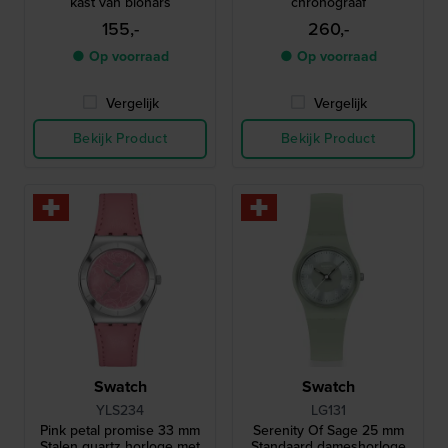
kast van biohars
chronograaf
155,-
260,-
● Op voorraad
● Op voorraad
Vergelijk
Vergelijk
Bekijk Product
Bekijk Product
Swatch
Swatch
YLS234
LG131
Pink petal promise 33 mm
Serenity Of Sage 25 mm
Stalen quartz horloge met
Standaard dameshorloge