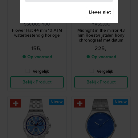
Liever niet
Swatch
Swatch
SSCU09P100
YVS539G
Flower Hat 44 mm 10 ATM
Midnight in the mirror 43
waterbestendig horloge
mm Roestvrijstalen Irony
chronograaf met datum
155,-
225,-
● Op voorraad
● Op voorraad
Vergelijk
Vergelijk
Bekijk Product
Bekijk Product
Nieuw
Nieuw