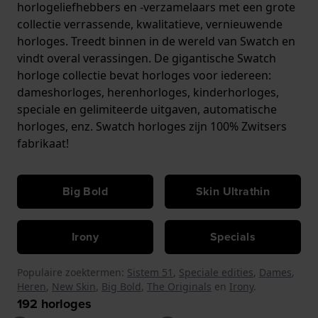
horlogeliefhebbers en -verzamelaars met een grote
collectie verrassende, kwalitatieve, vernieuwende
horloges. Treedt binnen in de wereld van Swatch en
vindt overal verassingen. De gigantische Swatch
horloge collectie bevat horloges voor iedereen:
dameshorloges, herenhorloges, kinderhorloges,
speciale en gelimiteerde uitgaven, automatische
horloges, enz. Swatch horloges
zijn 100% Zwitsers
fabrikaat!
Big Bold
Skin Ultrathin
Irony
Specials
Populaire zoektermen:
Sistem 51
,
Speciale edities
,
Dames
,
Heren
,
New Skin
,
Big Bold
,
The Originals
en
Irony
.
192
horloges