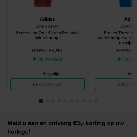
Adidas
Adid
AOFH24513
AOST24
Expression One 44 mm Roestvrij
Project Three 42
stalen horloge
quartzhorloge van ku
op wijzer
84,95
7
€ 119,-
€ 109,-
● Op voorraad
● Op voo
Vergelijk
Verge
Bekijk Product
Bekijk Pr
Meld u aan en ontvang €5,- korting op uw
horloge!