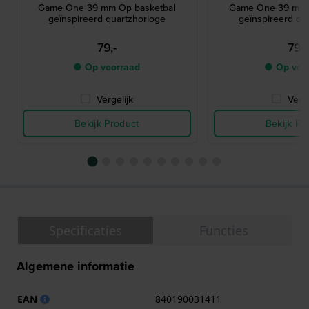
Game One 39 mm Op basketbal
Game One 39 mm 
geïnspireerd quartzhorloge
geïnspireerd qu
79,-
79,-
● Op voorraad
● Op voo
Vergelijk
Verge
Bekijk Product
Bekijk Pr
Specificaties
Functies
Algemene informatie
EAN
840190031411