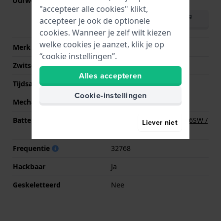
Uurwerk nr.
M684
(
Bekijk specificaties
)
"accepteer alle cookies" klikt,
Download handleiding
accepteer je ook de optionele
(meertalig)
cookies. Wanneer je zelf wilt kiezen
welke cookies je aanzet, klik je op
Merk uurwerk
Timex
“cookie instellingen”.
Zwitsers uurwerk
Nee
Alles accepteren
Tijdsaanduiding
Analoog
Cookie-instellingen
Mechanisme
Quartz
Batterij
Renata R377 377 / SR626SW /
Liever niet
SG4 Batterij
Frequentie
32768
Hackbaar
Ja
Geskeletteerd
Nee