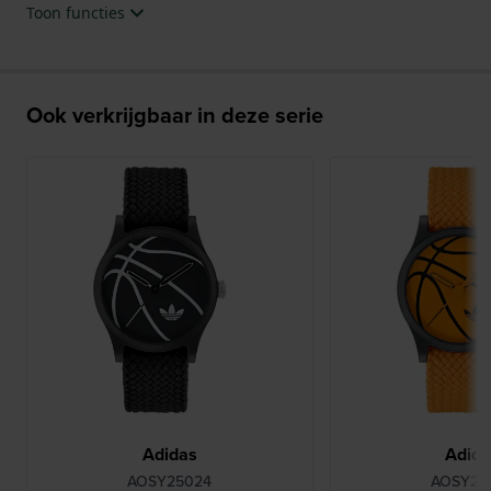
Toon functies
Ook verkrijgbaar in deze serie
Adidas
Adid
AOSY25024
AOSY25