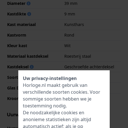
Diameter
39 mm
Kastdikte
9 mm
Kast materiaal
Kunsthars
Kastvorm
Rond
Kleur kast
Wit
Materiaal kastdeksel
Roestvrij staal
Kastdeksel
Geschroefde achterdeksel
Soort glas
Acryl
Uw privacy-instellingen
Horloge.nl maakt gebruik van
Glas Diameter
34.00
verschillende soorten
cookies
. Voor
sommige soorten hebben we je
Kroon
Trek kroon
toestemming nodig.
De noodzakelijke cookies en
Uurwerk informatie
anonieme statistieken zijn altijd
automatisch actief; als je op