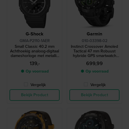
G-Shock
Garmin
GMA-P2110-1AER
010-03398-02
Small Classic 40.2 mm
Instinct Crossover Amoled
Achthoekig analoog-digitaal
Tactical 47 mm Robuust
dameshorloge met metallic
hybride GPS smartwatch
bezel
met Amoled-scherm en
139,-
699,99
tactische functionaliteit
● Op voorraad
● Op voorraad
Vergelijk
Vergelijk
Bekijk Product
Bekijk Product