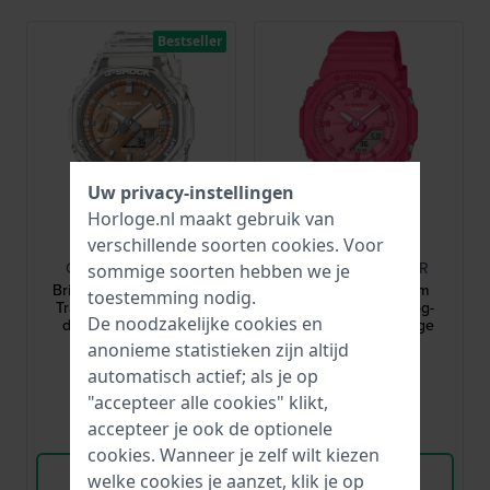
Bestseller
Uw privacy-instellingen
Horloge.nl maakt gebruik van
G-Shock
G-Shock
verschillende soorten
cookies
. Voor
GA-2100BM-7A5ER
GMA-P2100PP-4AER
sommige soorten hebben we je
Bright Metallic 45.4 mm
Power Pink 40.2 mm
toestemming nodig.
Transparante analoog-
Volledig roze analoog-
De noodzakelijke cookies en
digitale G-Shock met
digitaal quartz horloge
metalen wijzerplaat
anonieme statistieken zijn altijd
129,-
119,-
automatisch actief; als je op
● Op voorraad
● Op voorraad
"accepteer alle cookies" klikt,
accepteer je ook de optionele
Vergelijk
Vergelijk
cookies. Wanneer je zelf wilt kiezen
Bekijk Product
Bekijk Product
welke cookies je aanzet, klik je op