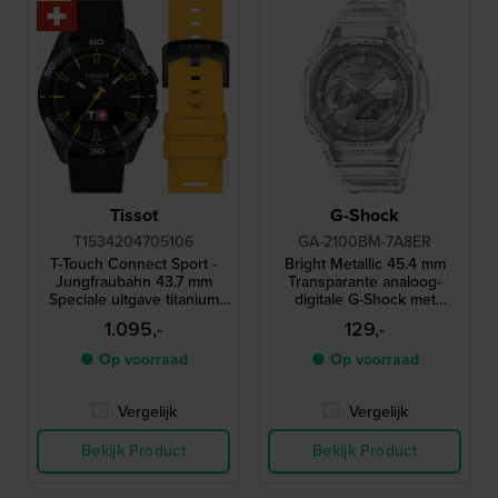
Tissot
G-Shock
T1534204705106
GA-2100BM-7A8ER
T-Touch Connect Sport -
Bright Metallic 45.4 mm
Jungfraubahn 43.7 mm
Transparante analoog-
Speciale uitgave titanium
digitale G-Shock met
solar Bluetooth horloge met
metalen wijzerplaat
1.095,-
129,-
AMOLED touchscreen
● Op voorraad
● Op voorraad
Vergelijk
Vergelijk
Bekijk Product
Bekijk Product