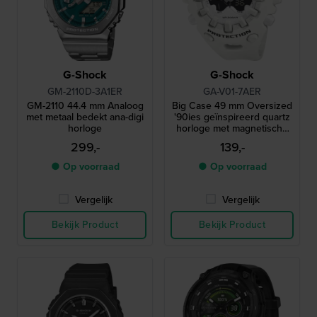
G-Shock
G-Shock
GM-2110D-3A1ER
GA-V01-7AER
GM-2110 44.4 mm Analoog
Big Case 49 mm Oversized
met metaal bedekt ana-digi
'90ies geïnspireerd quartz
horloge
horloge met magnetische
'shock release' wijzers
299,-
139,-
● Op voorraad
● Op voorraad
Vergelijk
Vergelijk
Bekijk Product
Bekijk Product