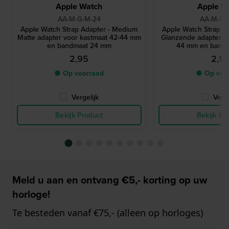
Apple Watch
Apple W
AA-M-G-M-24
AA-M-G-
Apple Watch Strap Adapter - Medium
Apple Watch Strap A
Matte adapter voor kastmaat 42-44 mm
Glanzende adapter v
en bandmaat 24 mm
44 mm en band
2,95
2,9
● Op voorraad
● Op voo
Vergelijk
Verge
Bekijk Product
Bekijk Pr
Meld u aan en ontvang €5,- korting op uw
horloge!
Te besteden vanaf €75,- (alleen op horloges)