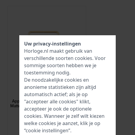
Uw privacy-instellingen
Horloge.nl maakt gebruik van
verschillende soorten
cookies
. Voor
sommige soorten hebben we je
toestemming nodig.
De noodzakelijke cookies en
anonieme statistieken zijn altijd
Apple Watch
automatisch actief; als je op
AA-M-G-M-24-L
Apple Watch Strap Adapter - Medium
"accepteer alle cookies" klikt,
Matte adapter voor kastmaat 42-44 mm
accepteer je ook de optionele
en bandmaat 24 mm
cookies. Wanneer je zelf wilt kiezen
3,95
welke cookies je aanzet, klik je op
● Op voorraad
“cookie instellingen”.