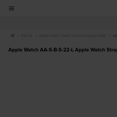
Alpina
Apple watch band verbindingsschakel
Ap
Apple Watch AA-S-B-S-22-L Apple Watch Strap