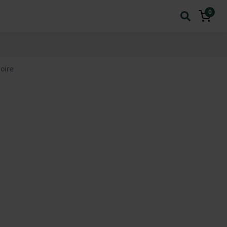
0
oire