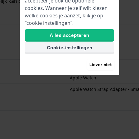
accepteer je ook de optionele
ijk kan bevestigen aan de horlogekast.
cookies. Wanneer je zelf wilt kiezen
welke cookies je aanzet, klik je op
“cookie instellingen”.
Alles accepteren
Cookie-instellingen
Liever niet
Apple Watch
Apple Watch Strap Adapter - Sma