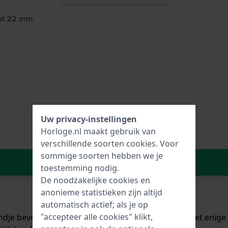
at 22 mm
Uw privacy-instellingen
Horloge.nl maakt gebruik van
verschillende soorten
cookies
. Voor
sommige soorten hebben we je
In Winkelwagen
toestemming nodig.
De noodzakelijke cookies en
anonieme statistieken zijn altijd
automatisch actief; als je op
"accepteer alle cookies" klikt,
ndje bevestigd kan worden aan een Apple watch. Het enige d