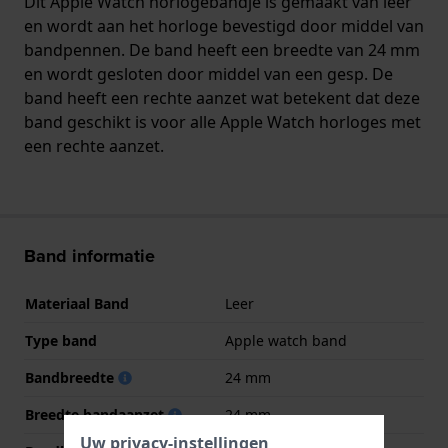
Dit Apple Watch horlogebandje is gemaakt van leer
en wordt aan het horloge bevestigd door middel van
bandpennen. De band heeft een breedte van 24 mm
en wordt gesloten door middel van een gesp. De
band heeft een rechte aanzet wat betekent dat deze
band geschikt is voor alle Apple Watch horloges met
een rechte aanzet.
Band informatie
Materiaal Band
Leer
Type band
Apple watch band
Bandbreedte
24 mm
Breedte bandaanzet
24 mm
Uw privacy-instellingen