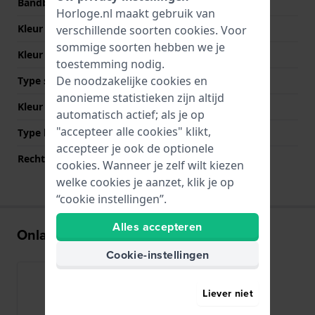
Bandbreedte bij sluiting
22 mm
Horloge.nl maakt gebruik van
Kleur Band
Bruin
verschillende soorten
cookies
. Voor
sommige soorten hebben we je
Kleur stiksel
Wit
toestemming nodig.
De noodzakelijke cookies en
Type sluiting
Gesp
anonieme statistieken zijn altijd
Kleur sluiting
Zilver
automatisch actief; als je op
"accepteer alle cookies" klikt,
Type bevestiging
Bandpennen
accepteer je ook de optionele
Rechte bandaanzet
Ja
cookies. Wanneer je zelf wilt kiezen
welke cookies je aanzet, klik je op
“cookie instellingen”.
Alles accepteren
Onlangs bekeken
Cookie-instellingen
Liever niet