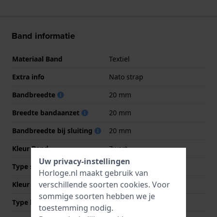
Band informatie
Materiaal Band
Textiel
Extra info
Nato strap
Bandbreedte
20 mm
Breedte bandaanzet
20 mm
Bandbreedte bij sluiting
20 mm
Kleur Band
Zwart
Uw privacy-instellingen
Type sluiting
Gesp
Horloge.nl maakt gebruik van
verschillende soorten
cookies
. Voor
Kleur sluiting
Zilver
sommige soorten hebben we je
Type bevestiging
Quick release pushpins
toestemming nodig.