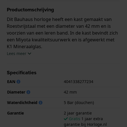
Productomschrijving
Dit Bauhaus horloge heeft een kast gemaakt van
Roestvrijstaal met een diameter van 42 mm en is
voorzien van een leren band. In de kast bevindt zich
een Miyota kwaliteitsuurwerk en is afgewerkt met
K1 Mineraalglas.
Lees meer
Het horloge is 5ATM. Dit betekent dat het horloge
geschikt is om mee te douchen. Verder wordt het
Specificaties
horloge geleverd met 2 jaar garantie.
EAN
4041338277234
.
Diameter
42 mm
Waterdichtheid
5 Bar (douchen)
Garantie
2 jaar garantie
Gratis
1 jaar extra
garantie bij Horloge.nl