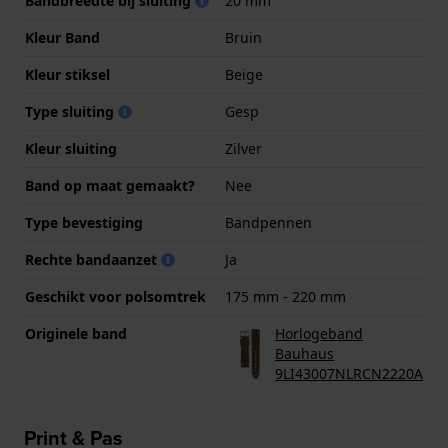
Bandbreedte bij sluiting
20 mm
Kleur Band
Bruin
Kleur stiksel
Beige
Type sluiting
Gesp
Kleur sluiting
Zilver
Band op maat gemaakt?
Nee
Type bevestiging
Bandpennen
Rechte bandaanzet
Ja
Geschikt voor polsomtrek
175 mm - 220 mm
Originele band
Horlogeband
Bauhaus
9LI43007NLRCN2220A
Print & Pas