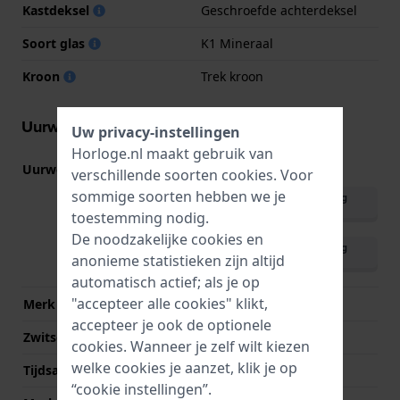
Kastdeksel
Geschroefde achterdeksel
Soort glas
K1 Mineraal
Kroon
Trek kroon
Uurwerk informatie
Uw privacy-instellingen
Horloge.nl maakt gebruik van
Uurwerk nr.
6S21
(
Bekijk specificaties
)
verschillende soorten
cookies
. Voor
sommige soorten hebben we je
Download handleiding
(English)
toestemming nodig.
De noodzakelijke cookies en
Download handleiding
anonieme statistieken zijn altijd
(meertalig)
automatisch actief; als je op
"accepteer alle cookies" klikt,
Merk uurwerk
Miyota
accepteer je ook de optionele
Zwitsers uurwerk
Nee
cookies. Wanneer je zelf wilt kiezen
welke cookies je aanzet, klik je op
Tijdsaanduiding
Analoog
“cookie instellingen”.