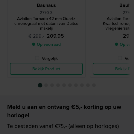
Bauhaus
Bauha
2770-3
2770-
Aviation Tornado 42 mm Quartz
Aviation Torn
chronograaf met datum van Duitse
Kwartschronograa
makelij
vliegeniersstij
209,95
299,
€ 299,-
● Op voorraad
● Op voo
Vergelijk
Verge
Bekijk Product
Bekijk Pr
Meld u aan en ontvang €5,- korting op uw
horloge!
Te besteden vanaf €75,- (alleen op horloges)