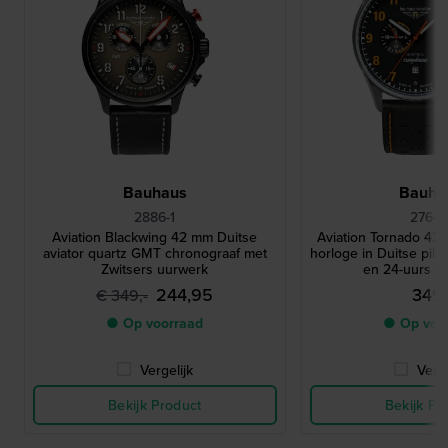
Bauhaus
Bauha
2886-1
2764-
Aviation Blackwing 42 mm Duitse
Aviation Tornado 42
aviator quartz GMT chronograaf met
horloge in Duitse pilo
Zwitsers uurwerk
en 24-uurs wi
244,95
349,
€ 349,-
● Op voorraad
● Op voo
Vergelijk
Verge
Bekijk Product
Bekijk Pr