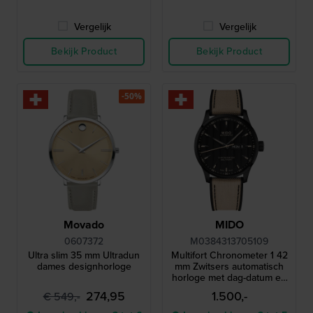
Vergelijk
Vergelijk
Bekijk Product
Bekijk Product
-50%
Movado
MIDO
0607372
M0384313705109
Ultra slim 35 mm Ultradun
Multifort Chronometer 1 42
dames designhorloge
mm Zwitsers automatisch
horloge met dag-datum en
COSC-certificering
274,95
1.500,-
€ 549,-