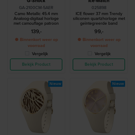
G-Shock
Ice-Watch
GA-2100CM-5AER
025898
Camo Metallic 45.4 mm
ICE flower 37 mm Trendy
Analoog-digitaal horloge
siliconen quartzhorloge met
met camouflage patroon
geïntegreerde band
139,-
99,-
● Binnenkort weer op
● Binnenkort weer op
voorraad
voorraad
Vergelijk
Vergelijk
Bekijk Product
Bekijk Product
Nieuw
Nieuw