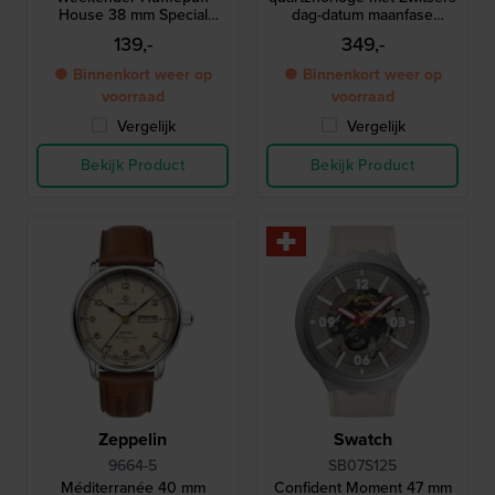
House 38 mm Special
dag-datum maanfase
edition horloge met 1 van
uurwerk
139,-
349,-
de 4 huisjes als
achtergrondverlichting
● Binnenkort weer op
● Binnenkort weer op
voorraad
voorraad
Vergelijk
Vergelijk
Bekijk Product
Bekijk Product
Zeppelin
Swatch
9664-5
SB07S125
Méditerranée 40 mm
Confident Moment 47 mm