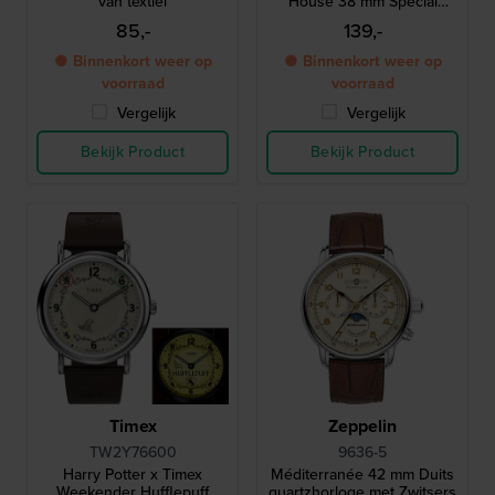
van textiel
House 38 mm Special
edition horloge met 1 van
85,-
139,-
de 4 huisjes als
achtergrondverlichting
● Binnenkort weer op
● Binnenkort weer op
voorraad
voorraad
Vergelijk
Vergelijk
Bekijk Product
Bekijk Product
Timex
Zeppelin
TW2Y76600
9636-5
Harry Potter x Timex
Méditerranée 42 mm Duits
Weekender Hufflepuff
quartzhorloge met Zwitsers