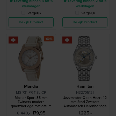
● Levering binnen 3 tot 6
● Levering binnen 2 tot 5
werkdagen
werkdagen
Vergelijk
Vergelijk
Bekijk Product
Bekijk Product
-60%
Mondia
Hamilton
MS-731-PR-11SL-CP
H32705121
Master Sport 35 mm
Jazzmaster Open Heart 42
Zwitsers modern
mm Staal Zwitsers
quartzhorloge met datum
Automatisch Herenhorloge
179,95
1.225,-
€ 440,-