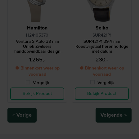
Hamilton
Seiko
H24105370
SUR421P1
Ventura S Auto 38 mm
SUR421P1 39.4 mm
Uniek Zwitsers
Roestvrijstaal herenhorloge
handopwindbaar design
met datum
horloge
1.265,-
230,-
● Binnenkort weer op
● Binnenkort weer op
voorraad
voorraad
Vergelijk
Vergelijk
Bekijk Product
Bekijk Product
« Vorige
Volgende »