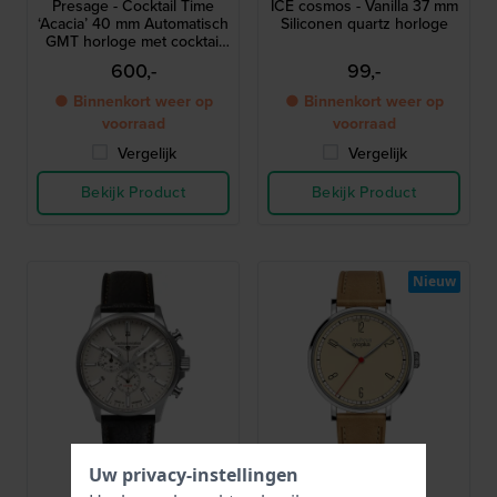
Presage - Cocktail Time
ICE cosmos - Vanilla 37 mm
‘Acacia’ 40 mm Automatisch
Siliconen quartz horloge
GMT horloge met cocktail
geïnspireerd ontwerp
600,-
99,-
● Binnenkort weer op
● Binnenkort weer op
voorraad
voorraad
Vergelijk
Vergelijk
Bekijk Product
Bekijk Product
Nieuw
Uw privacy-instellingen
Bauhaus
Walter Gropius