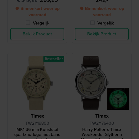
299,95
249,-
€ 349,99
● Binnenkort weer op
● Binnenkort weer op
voorraad
voorraad
Vergelijk
Vergelijk
Bekijk Product
Bekijk Product
Bestseller
Timex
Timex
TW2Y19800
TW2Y76400
MK1 36 mm Kunststof
Harry Potter x Timex
quartzhorloge met band
Weekender Slytherin