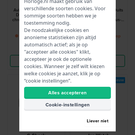
Horloge.nl maakt gebruik van
2880-5
WGN-003-14
verschillende soorten
cookies
. Voor
Aviation Titanium 42 mm
Dessau 1925 38 mm Duits
Duitse titanium quartz
quartzhorloge met
sommige soorten hebben we je
chronograaf met Zwitsers
minimalistisch Bauhaus-
toestemming nodig.
uurwerk
design
399,-
275,-
De noodzakelijke cookies en
● Binnenkort weer op
● Binnenkort weer op
anonieme statistieken zijn altijd
voorraad
voorraad
automatisch actief; als je op
Vergelijk
Vergelijk
"accepteer alle cookies" klikt,
accepteer je ook de optionele
Bekijk Product
Bekijk Product
cookies. Wanneer je zelf wilt kiezen
welke cookies je aanzet, klik je op
“cookie instellingen”.
Nieuw
Alles accepteren
Cookie-instellingen
Liever niet