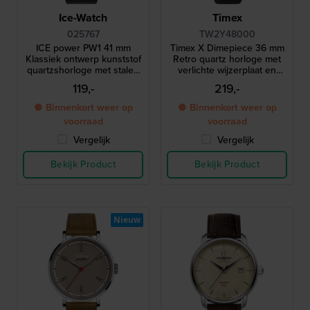
Ice-Watch
Timex
025767
TW2Y48000
ICE power PW1 41 mm
Timex X Dimepiece 36 mm
Klassiek ontwerp kunststof
Retro quartz horloge met
quartzshorloge met stalen
verlichte wijzerplaat en
lunette en saffierglas
siliconen band
119,-
219,-
● Binnenkort weer op
● Binnenkort weer op
voorraad
voorraad
Vergelijk
Vergelijk
Bekijk Product
Bekijk Product
Nieuw