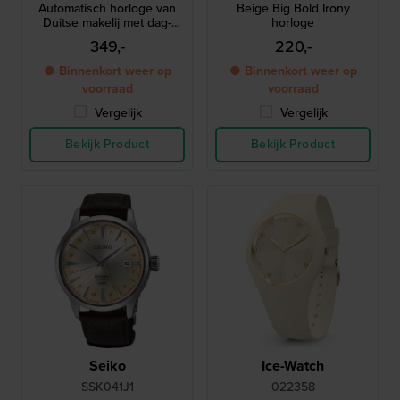
Automatisch horloge van
Beige Big Bold Irony
Duitse makelij met dag-
horloge
datum
349,-
220,-
● Binnenkort weer op
● Binnenkort weer op
voorraad
voorraad
Vergelijk
Vergelijk
Bekijk Product
Bekijk Product
Seiko
Ice-Watch
SSK041J1
022358