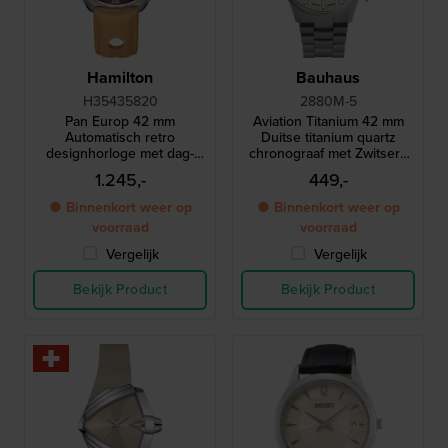
Hamilton
Bauhaus
H35435820
2880M-5
Pan Europ 42 mm
Aviation Titanium 42 mm
Automatisch retro
Duitse titanium quartz
designhorloge met dag-
chronograaf met Zwitsers
datum
uurwerk
1.245,-
449,-
● Binnenkort weer op
● Binnenkort weer op
voorraad
voorraad
Vergelijk
Vergelijk
Bekijk Product
Bekijk Product