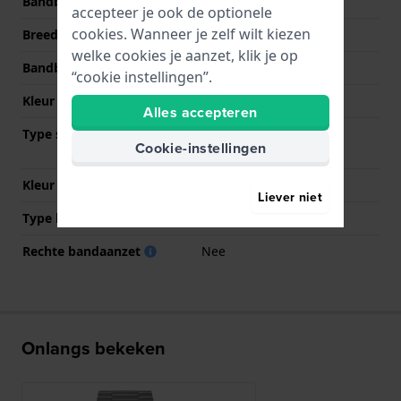
Bandbreedte
22 mm
accepteer je ook de optionele
cookies. Wanneer je zelf wilt kiezen
Breedte bandaanzet
10 mm
welke cookies je aanzet, klik je op
Bandbreedte bij sluiting
20 mm
“cookie instellingen”.
Kleur Band
Grijs
Alles accepteren
Type sluiting
Vouwsluiting met
Cookie-instellingen
drukknoppen
Kleur sluiting
Grijs
Liever niet
Type bevestiging
Stalen pennen
Rechte bandaanzet
Nee
Onlangs bekeken