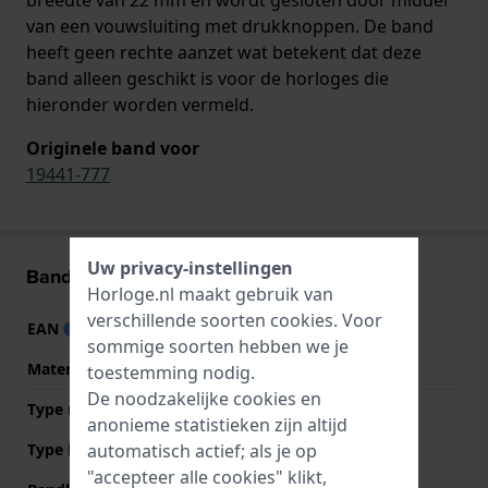
van een vouwsluiting met drukknoppen. De band
heeft geen rechte aanzet wat betekent dat deze
band alleen geschikt is voor de horloges die
hieronder worden vermeld.
Originele band voor
19441-777
Uw privacy-instellingen
Band informatie
Horloge.nl maakt gebruik van
verschillende soorten
cookies
. Voor
EAN
5710718383696
sommige soorten hebben we je
Materiaal Band
Roestvrij staal
toestemming nodig.
De noodzakelijke cookies en
Type materiaal
anonieme statistieken zijn altijd
Type band
Schakelband
automatisch actief; als je op
"accepteer alle cookies" klikt,