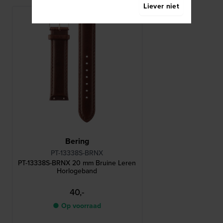
Liever niet
Bering
PT-13338S-BRNX
PT-13338S-BRNX 20 mm Bruine Leren
Horlogeband
40,-
● Op voorraad