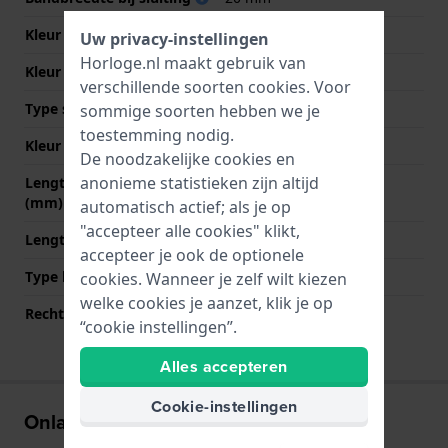
Kleur Band
Bruin
Uw privacy-instellingen
Horloge.nl maakt gebruik van
Kleur stiksel
Bruin
verschillende soorten
cookies
. Voor
Type sluiting
Gesp
sommige soorten hebben we je
toestemming nodig.
Kleur sluiting
Zilver
De noodzakelijke cookies en
anonieme statistieken zijn altijd
Lengte band op 12 uur
75 mm
(mm)
automatisch actief; als je op
"accepteer alle cookies" klikt,
Lengte band op 6 uur (mm)
115 mm
accepteer je ook de optionele
Type bevestiging
Schroeven
cookies. Wanneer je zelf wilt kiezen
welke cookies je aanzet, klik je op
Rechte bandaanzet
Nee
“cookie instellingen”.
Alles accepteren
Cookie-instellingen
Onlangs bekeken