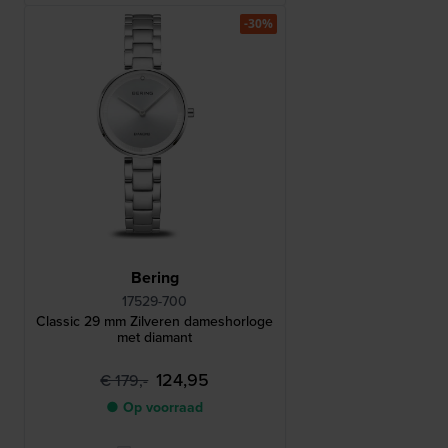
-30%
Bering
17529-700
Classic 29 mm Zilveren dameshorloge
met diamant
124,95
€ 179,-
● Op voorraad