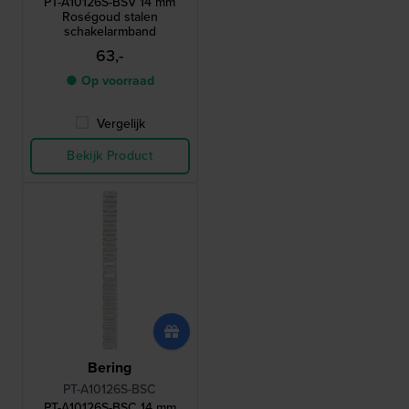
PT-A10126S-BSV 14 mm
Roségoud stalen
schakelarmband
63,-
● Op voorraad
Vergelijk
Bekijk Product
Bering
PT-A10126S-BSC
PT-A10126S-BSC 14 mm