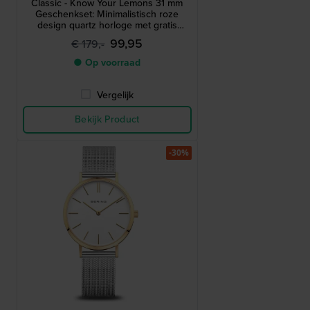
Classic - Know Your Lemons 31 mm
Geschenkset: Minimalistisch roze
design quartz horloge met gratis
halsketting
99,95
€ 179,-
● Op voorraad
Vergelijk
Bekijk Product
-30%