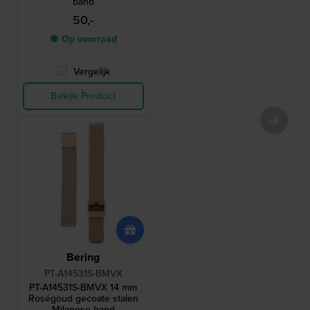
band
50,-
● Op voorraad
Vergelijk
Bekijk Product
Bering
PT-A14531S-BMVX
PT-A14531S-BMVX 14 mm
Roségoud gecoate stalen
Milanese band