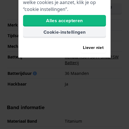
welke cookies je aanzet, klik je op
Download handleiding
“cookie instellingen”.
(English)
Alles accepteren
Merk uurwerk
Miyota
Cookie-instellingen
Tijdsaanduiding
Analoog
Mechanisme
Quartz
Liever niet
Batterij
Renata R364 364 / SR621SW
Batterij
Batterijduur
36 Maanden
Hackbaar
Ja
Band informatie
Materiaal Band
Titanium