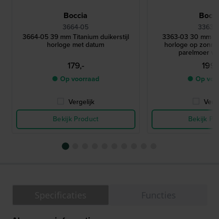
Boccia
Bocci
3664-05
3363-
3664-05 39 mm Titanium duikerstijl
3363-03 30 mm Ti
horloge met datum
horloge op zonne
parelmoer wij
179,-
199,
● Op voorraad
● Op voo
Vergelijk
Verge
Bekijk Product
Bekijk Pr
Specificaties
Functies