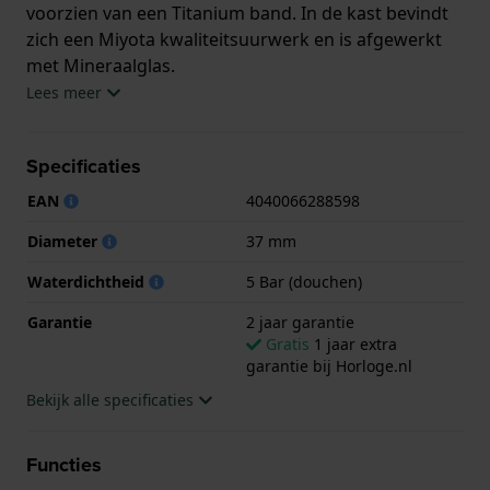
voorzien van een Titanium band. In de kast bevindt
zich een Miyota kwaliteitsuurwerk en is afgewerkt
met Mineraalglas.
Lees meer
Het horloge is 5ATM. Dit betekent dat het horloge
geschikt is om mee te douchen. Verder wordt het
Specificaties
horloge geleverd met 2 jaar garantie.
EAN
4040066288598
.
Diameter
37 mm
Waterdichtheid
5 Bar (douchen)
Garantie
2 jaar garantie
Gratis
1 jaar extra
garantie bij Horloge.nl
Bekijk alle specificaties
Functies