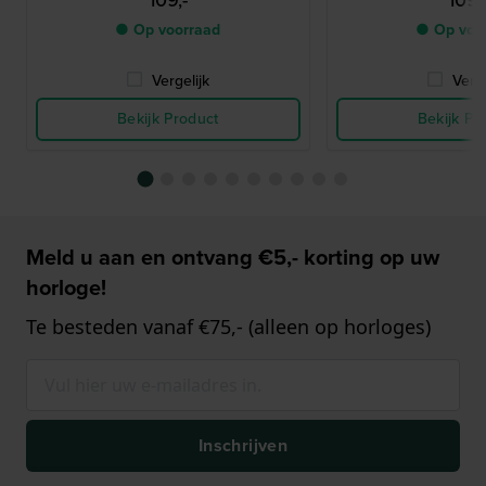
● Op voorraad
● Op voo
Vergelijk
Verge
Bekijk Product
Bekijk Pr
Meld u aan en ontvang €5,- korting op uw
horloge!
Te besteden vanaf €75,- (alleen op horloges)
Inschrijven