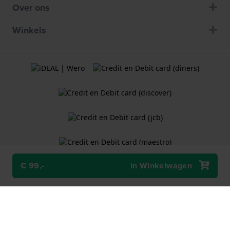
Over ons
Winkels
€ 99,-
In Winkelwagen