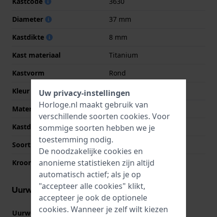
Kastcode
3630
Diameter
37 mm
Kastdikte
8 mm
Kast materiaal
Titanium
Kastvorm
Rond
Kleur kast
Grijs
Uw privacy-instellingen
Horloge.nl maakt gebruik van
Materiaal kastdeksel
Titanium
verschillende soorten
cookies
. Voor
Kastdeksel
Klikkast
sommige soorten hebben we je
toestemming nodig.
Soort glas
Mineraal
De noodzakelijke cookies en
anonieme statistieken zijn altijd
Kroon
Trek kroon
automatisch actief; als je op
"accepteer alle cookies" klikt,
Uurwerk informatie
accepteer je ook de optionele
cookies. Wanneer je zelf wilt kiezen
Uurwerk nr.
1S13
(
Bekijk specificaties
)