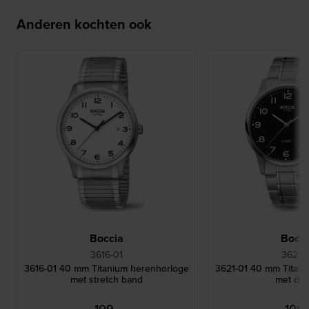
Anderen kochten ook
Boccia
Bocci
3616-01
3621-
3616-01 40 mm Titanium herenhorloge
3621-01 40 mm Titan
met stretch band
met da
109,-
109,