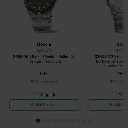
Boccia
Bocci
3664-05
3363-
3664-05 39 mm Titanium duikerstijl
3363-03 30 mm Ti
horloge met datum
horloge op zonne
parelmoer wij
179,-
199,
● Op voorraad
● Op voo
Vergelijk
Verge
Bekijk Product
Bekijk Pr