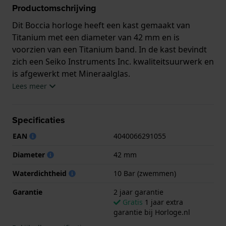
Productomschrijving
Dit Boccia horloge heeft een kast gemaakt van
Titanium met een diameter van 42 mm en is
voorzien van een Titanium band. In de kast bevindt
zich een Seiko Instruments Inc. kwaliteitsuurwerk en
is afgewerkt met Mineraalglas.
Lees meer
Het horloge is 10ATM. Dit betekent dat het horloge
geschikt is om mee te zwemmen. Verder wordt het
Specificaties
horloge geleverd met 2 jaar garantie.
EAN
4040066291055
.
Diameter
42 mm
Waterdichtheid
10 Bar (zwemmen)
Garantie
2 jaar garantie
Gratis
1 jaar extra
garantie bij Horloge.nl