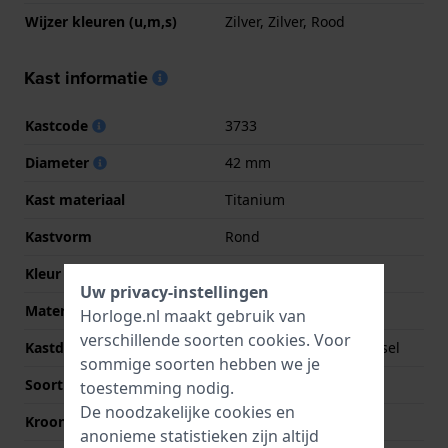
Wijzer kleuren (u,m,s)
Zilver, Zilver, Rood
Kast informatie
Kastcode
3733
Diameter
42 mm
Kast materiaal
Titanium
Kastvorm
Rond
Kleur kast
Zilver
Uw privacy-instellingen
Materiaal kastdeksel
Titanium
Horloge.nl maakt gebruik van
verschillende soorten
cookies
. Voor
Kastdeksel
Geschroefde achterdeksel
sommige soorten hebben we je
Soort glas
Mineraal
toestemming nodig.
De noodzakelijke cookies en
Kroon
Trek kroon
anonieme statistieken zijn altijd