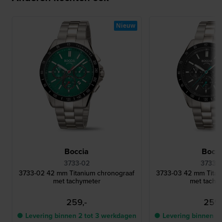
Nieuw
Boccia
Bocci
3733-02
3733-
3733-02 42 mm Titanium chronograaf
3733-03 42 mm Titan
met tachymeter
met tachy
259,-
259,
● Levering binnen 2 tot 3 werkdagen
● Levering binnen 2