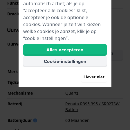
automatisch actief; als je op
Functie bezel
Tachymeter
"accepteer alle cookies" klikt,
Draaiende bezel
Geen - Vast
accepteer je ook de optionele
cookies. Wanneer je zelf wilt kiezen
Uurwerk informatie
welke cookies je aanzet, klik je op
“cookie instellingen”.
Uurwerk nr.
YM12
(
Bekijk specificaties
)
Alles accepteren
Download handleiding
(English)
Cookie-instellingen
Merk uurwerk
Seiko Instruments Inc.
Liever niet
Tijdsaanduiding
Analoog
Mechanisme
Quartz
Batterij
Renata R395 395 / SR927SW
Batterij
Batterijduur
60 Maanden