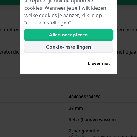
accepteer je ook de optionele
cookies. Wanneer je zelf wilt kiezen
welke cookies je aanzet, klik je op
“cookie instellingen”.
m met een diameter van 39 mm en is voorzien van een leren 
Alles accepteren
Cookie-instellingen
waterdicht is.. Verder wordt het horloge geleverd met 2 jaa
Liever niet
4040066284958
39 mm
3 Bar (handen wassen)
2 jaar garantie
Gratis
1 jaar extra garantie bij