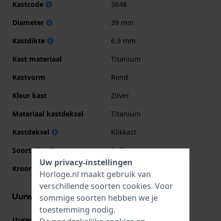
Kastcode
3648
Diameter
39 mm
Kastdikte
6.9 mm
Kast materiaal
Titanium
Kastvorm
Rond
Kleur kast
Zilver
Materiaal kastdeksel
Titanium
Kastdeksel
Klikkast
Soort glas
Saffier
Uw privacy-instellingen
Kroon
Trek kroon
Horloge.nl maakt gebruik van
verschillende soorten
cookies
. Voor
Uurwerk informatie
sommige soorten hebben we je
toestemming nodig.
Uurwerk nr.
GM15
(
Bekijk specificaties
)