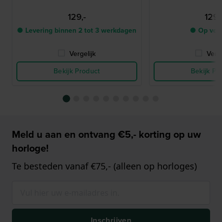
129,-
129,
● Levering binnen 2 tot 3 werkdagen
● Op voo
Vergelijk
Verge
Bekijk Product
Bekijk Pr
Meld u aan en ontvang €5,- korting op uw
horloge!
Te besteden vanaf €75,- (alleen op horloges)
Inschrijven