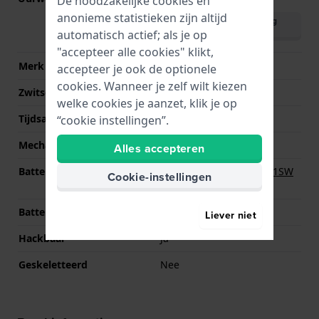
De noodzakelijke cookies en
anonieme statistieken zijn altijd
Download handleiding
(English)
automatisch actief; als je op
"accepteer alle cookies" klikt,
Merk uurwerk
Miyota
accepteer je ook de optionele
cookies. Wanneer je zelf wilt kiezen
Zwitsers uurwerk
Nee
welke cookies je aanzet, klik je op
Tijdsaanduiding
Analoog
“cookie instellingen”.
Mechanisme
Quartz
Alles accepteren
Batterij
Renata R364 364 / SR621SW
Cookie-instellingen
Batterij
Batterijduur
60 Maanden
Liever niet
Hackbaar
Ja
Geskeletteerd
Nee