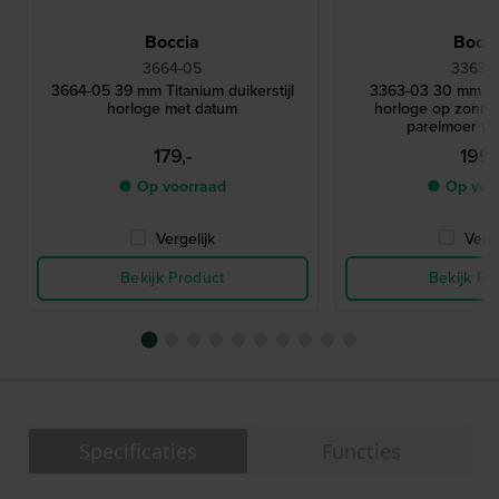
Boccia
Bocci
3664-05
3363-
3664-05 39 mm Titanium duikerstijl
3363-03 30 mm Ti
horloge met datum
horloge op zonne
parelmoer wij
179,-
199,
● Op voorraad
● Op voo
Vergelijk
Verge
Bekijk Product
Bekijk Pr
Specificaties
Functies