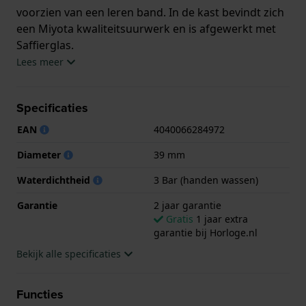
voorzien van een leren band. In de kast bevindt zich
een Miyota kwaliteitsuurwerk en is afgewerkt met
Saffierglas.
Lees meer
Het horloge is 3ATM. Dit betekent dat het horloge
spatwaterdicht is.. Verder wordt het horloge
Specificaties
geleverd met 2 jaar garantie.
EAN
4040066284972
.
Diameter
39 mm
Waterdichtheid
3 Bar (handen wassen)
Garantie
2 jaar garantie
Gratis
1 jaar extra
garantie bij Horloge.nl
Bekijk alle specificaties
Functies