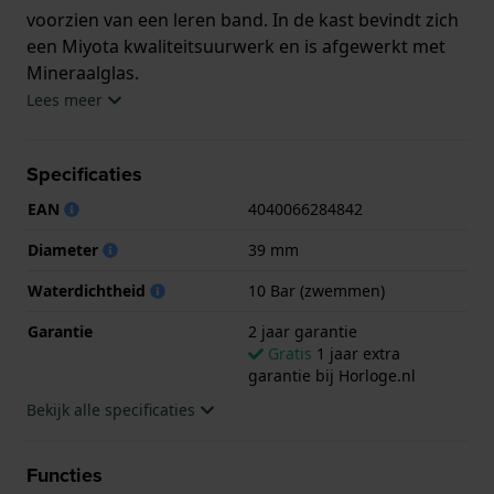
voorzien van een leren band. In de kast bevindt zich
een Miyota kwaliteitsuurwerk en is afgewerkt met
Mineraalglas.
Lees meer
Het horloge is 10ATM. Dit betekent dat het horloge
geschikt is om mee te zwemmen. Verder wordt het
Specificaties
horloge geleverd met 2 jaar garantie.
EAN
4040066284842
.
Diameter
39 mm
Waterdichtheid
10 Bar (zwemmen)
Garantie
2 jaar garantie
Gratis
1 jaar extra
garantie bij Horloge.nl
Bekijk alle specificaties
Functies