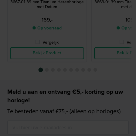
3667-01 39 mm Titanium Herenhorloge
3669-01 39 mm Titan
met Datum
met da
169,-
109,
● Op voorraad
● Op voo
Vergelijk
Verge
Bekijk Product
Bekijk Pr
Meld u aan en ontvang €5,- korting op uw
horloge!
Te besteden vanaf €75,- (alleen op horloges)