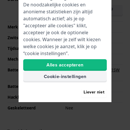
De noodzakelijke cookies en
Download handleiding
anonieme statistieken zijn altijd
(English)
automatisch actief; als je op
"accepteer alle cookies" klikt,
Merk uurwerk
Miyota
accepteer je ook de optionele
Zwitsers uurwerk
Nee
cookies. Wanneer je zelf wilt kiezen
welke cookies je aanzet, klik je op
Tijdsaanduiding
Analoog
“cookie instellingen”.
Mechanisme
Quartz
Alles accepteren
Batterij
Renata R364 364 / SR621SW
Batterij
Cookie-instellingen
Batterijduur
36 Maanden
Liever niet
Hackbaar
Ja
Geskeletteerd
Nee