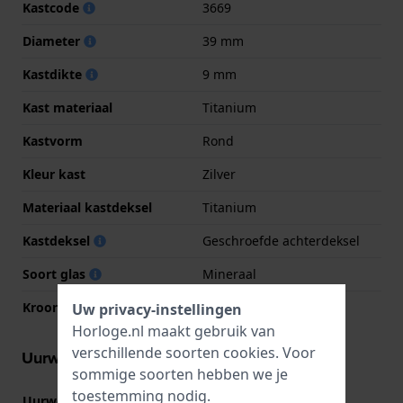
Kastcode
3669
Diameter
39 mm
Kastdikte
9 mm
Kast materiaal
Titanium
Kastvorm
Rond
Kleur kast
Zilver
Materiaal kastdeksel
Titanium
Kastdeksel
Geschroefde achterdeksel
Soort glas
Mineraal
Kroon
Trek kroon
Uw privacy-instellingen
Horloge.nl maakt gebruik van
verschillende soorten
cookies
. Voor
Uurwerk informatie
sommige soorten hebben we je
toestemming nodig.
Uurwerk nr.
GR12
(
Bekijk specificaties
)