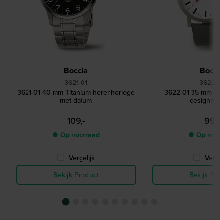
Boccia
Bocci
3621-01
3622-
3621-01 40 mm Titanium herenhorloge
3622-01 35 mm Ti
met datum
designho
109,-
99,-
● Op voorraad
● Op voo
Vergelijk
Verge
Bekijk Product
Bekijk Pr