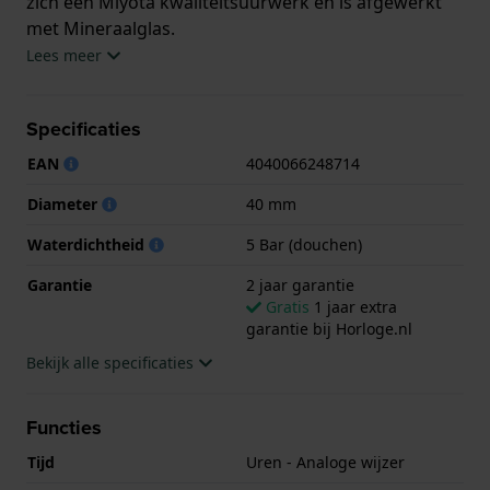
zich een Miyota kwaliteitsuurwerk en is afgewerkt
met Mineraalglas.
Lees meer
Het horloge is 5ATM. Dit betekent dat het horloge
geschikt is om mee te douchen. Verder wordt het
Specificaties
horloge geleverd met 2 jaar garantie.
EAN
4040066248714
.
Diameter
40 mm
Waterdichtheid
5 Bar (douchen)
Garantie
2 jaar garantie
Gratis
1 jaar extra
garantie bij Horloge.nl
Bekijk alle specificaties
Functies
Tijd
Uren - Analoge wijzer