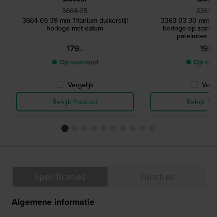
3664-05
3363-
3664-05 39 mm Titanium duikerstijl
3363-03 30 mm Ti
horloge met datum
horloge op zonne
parelmoer wij
179,-
199,
● Op voorraad
● Op voo
Vergelijk
Verge
Bekijk Product
Bekijk Pr
Specificaties
Functies
Algemene informatie