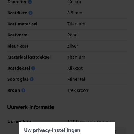
Diameter
40 mm
Kastdikte
8.5 mm
Kast materiaal
Titanium
Kastvorm
Rond
Kleur kast
Zilver
Materiaal kastdeksel
Titanium
Kastdeksel
Klikkast
Soort glas
Mineraal
Kroon
Trek kroon
Uurwerk informatie
Uurwerk nr.
1S13
(
Bekijk specificaties
)
Uw privacy-instellingen
Download handleiding