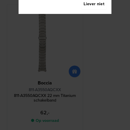
Liever niet
Boccia
811-A3550AQCXX
811-A3550AQCXX 22 mm Titanium
schakelband
62,-
● Op voorraad