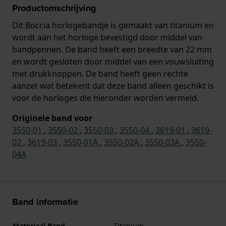
Productomschrijving
Dit Boccia horlogebandje is gemaakt van titanium en
wordt aan het horloge bevestigd door middel van
bandpennen. De band heeft een breedte van 22 mm
en wordt gesloten door middel van een vouwsluiting
met drukknoppen. De band heeft geen rechte
aanzet wat betekent dat deze band alleen geschikt is
voor de horloges die hieronder worden vermeld.
Originele band voor
3550-01
,
3550-02
,
3550-03
,
3550-04
,
3619-01
,
3619-
02
,
3619-03
,
3550-01A
,
3550-02A
,
3550-03A
,
3550-
04A
Band informatie
Materiaal Band
Titanium