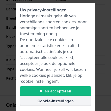
Bandbreedte
22 mm
Uw privacy-instellingen
Horloge.nl maakt gebruik van
Breedte bandaanzet
22 mm
verschillende soorten
cookies
. Voor
sommige soorten hebben we je
Bandbreedte bij sluiting
20 mm
toestemming nodig.
Kleur Band
Grijs
De noodzakelijke cookies en
anonieme statistieken zijn altijd
Type sluiting
Vouwsluiting met
drukknoppen
automatisch actief; als je op
"accepteer alle cookies" klikt,
Kleur sluiting
Grijs
accepteer je ook de optionele
cookies. Wanneer je zelf wilt kiezen
Type bevestiging
Bandpennen
welke cookies je aanzet, klik je op
Rechte bandaanzet
Nee
“cookie instellingen”.
Alles accepteren
Cookie-instellingen
Onlangs bekeken