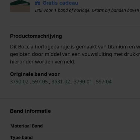
Gratis cadeau
Etui voor 1 band of horloge. Gratis bij banden boven
Productomschrijving
Dit Boccia horlogebandje is gemaakt van titanium en
gesloten door middel van een vouwsluiting met drukkn
hieronder worden vermeld.
Originele band voor
3790-02
,
597-05
,
3631-02
,
3790-01
,
597-04
Band informatie
Materiaal Band
Type band