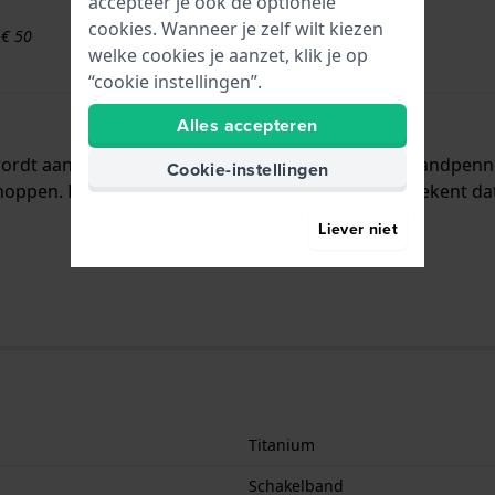
accepteer je ook de optionele
cookies. Wanneer je zelf wilt kiezen
 € 50
welke cookies je aanzet, klik je op
“cookie instellingen”.
Alles accepteren
 wordt aan het horloge bevestigd door middel van bandpen
Cookie-instellingen
oppen. De band heeft geen rechte aanzet wat betekent dat 
Liever niet
Titanium
Schakelband