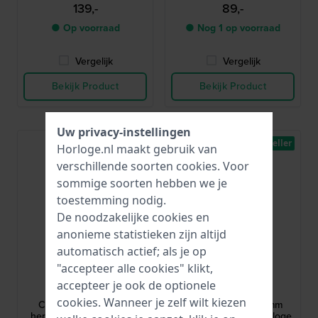
139,-
89,-
● Op voorraad
● Nog 1 op voorraad
Vergelijk
Vergelijk
Bekijk Product
Bekijk Product
Uw privacy-instellingen
Bestseller
Bestseller
Horloge.nl maakt gebruik van
verschillende soorten
cookies
. Voor
sommige soorten hebben we je
toestemming nodig.
De noodzakelijke cookies en
anonieme statistieken zijn altijd
automatisch actief; als je op
"accepteer alle cookies" klikt,
Festina
Casio
accepteer je ook de optionele
F20511/3
W-800H-1AVES
cookies. Wanneer je zelf wilt kiezen
Classic 39 mm Stalen
Vintage Edgy 36.8 mm
herenhorloge met datum
Zwart digitaal sporthorloge