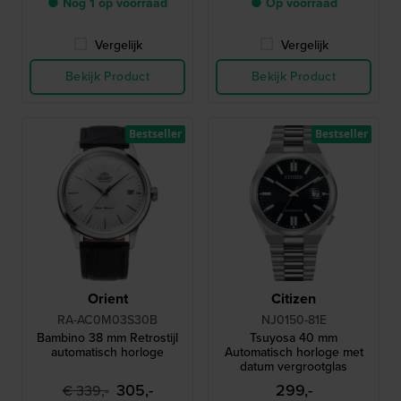
● Nog 1 op voorraad
● Op voorraad
Vergelijk
Vergelijk
Bekijk Product
Bekijk Product
Bestseller
Bestseller
Orient
Citizen
RA-AC0M03S30B
NJ0150-81E
Bambino 38 mm Retrostijl
Tsuyosa 40 mm
automatisch horloge
Automatisch horloge met
datum vergrootglas
305,-
299,-
€ 339,-