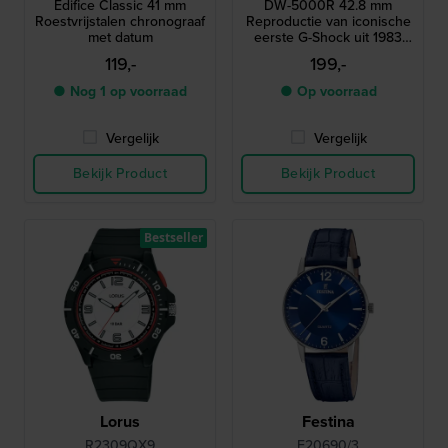
Edifice Classic 41 mm
DW-5000R 42.8 mm
Roestvrijstalen chronograaf
Reproductie van iconische
met datum
eerste G-Shock uit 1983
met stalen kast
119,-
199,-
● Nog 1 op voorraad
● Op voorraad
Vergelijk
Vergelijk
Bekijk Product
Bekijk Product
Bestseller
Lorus
Festina
R2309QX9
F20690/3