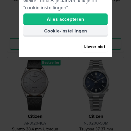
welke cookies je aanzet, klik je op
“cookie instellingen”.
89,-
39,90
Alles accepteren
● Op voorraad
● Op voorraad
Cookie-instellingen
Vergelijk
Vergelijk
Bekijk Product
Bekijk Product
Liever niet
Bestseller
Citizen
Citizen
AR3120-16A
NJ0200-50M
Suratto 38.4 mm Ultradun
Tsuyosa 37 37 mm