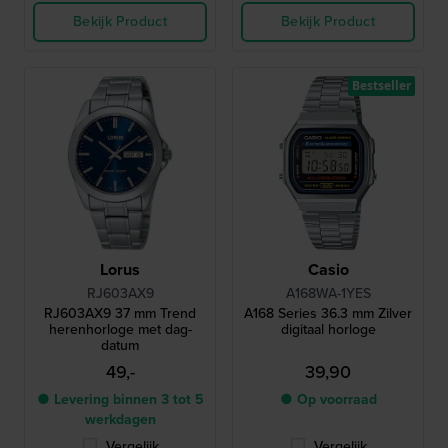
Bekijk Product
Bekijk Product
Bestseller
Lorus
Casio
RJ603AX9
A168WA-1YES
RJ603AX9 37 mm Trend
A168 Series 36.3 mm Zilver
herenhorloge met dag-
digitaal horloge
datum
49,-
39,90
● Levering binnen 3 tot 5
● Op voorraad
werkdagen
Vergelijk
Vergelijk