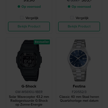
99,90
305,-
€ 339,-
● Op voorraad
● Op voorraad
Vergelijk
Vergelijk
Bekijk Product
Bekijk Product
Bestseller
G-Shock
Festina
GW-M5610U-1BER
F20552/3
Solar Waveceptor 43.2 mm
Classic 40 mm Staal heren
Radiogestuurde G-Shock
Quartzhorloge met datum
op Zonne-Energie