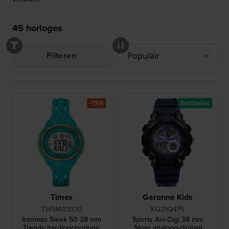
45
horloges
Filteren
-75%
Bestseller
Timex
Garonne Kids
TW5M03100
KQ21Q475
Ironman Sleek 50 38 mm
Sports Ani-Digi 38 mm
Trendy hardloophorloge
Stoer analoog-digitaal