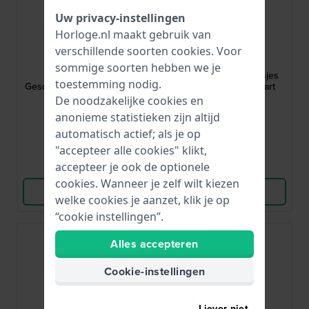
Uw privacy-instellingen
Horloge.nl maakt gebruik van
Flik Flak
Garonne Kids
verschillende soorten
cookies
. Voor
FPNP176
KV33Q479
sommige soorten hebben we je
Dino Diner 30 mm
Love Girl 27 mm Meisjes
toestemming nodig.
Geschenkset: dino horloge
quartzhorloge met hart
en lunchbox
De noodzakelijke cookies en
60,-
44,95
anonieme statistieken zijn altijd
automatisch actief; als je op
● Op voorraad
● Op voorraad
"accepteer alle cookies" klikt,
accepteer je ook de optionele
Vergelijk
Vergelijk
cookies. Wanneer je zelf wilt kiezen
Bekijk Product
Bekijk Product
welke cookies je aanzet, klik je op
“cookie instellingen”.
Alles accepteren
Cookie-instellingen
Liever niet