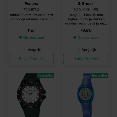
Festina
G-Shock
F20457/3
BGD-10KH-4ER
Junior 36 mm Stalen quartz
Baby-G + Plus 39 mm
chronograaf maat medium
Digitaal horloge dat kan
worden veranderd in een
hanger
119,-
79,90
● Op voorraad
● Op voorraad
Vergelijk
Vergelijk
Bekijk Product
Bekijk Product
Bestseller
Bestseller