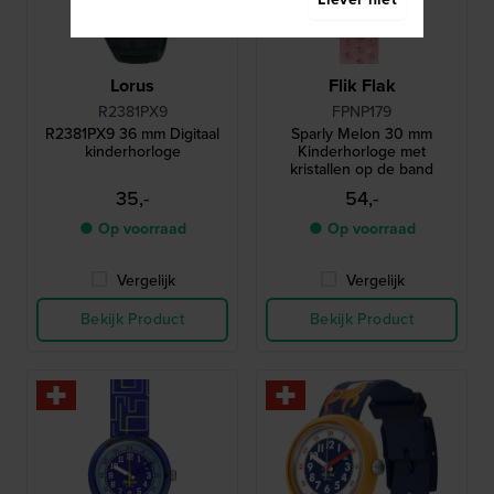
Lorus
Flik Flak
R2381PX9
FPNP179
R2381PX9 36 mm Digitaal
Sparly Melon 30 mm
kinderhorloge
Kinderhorloge met
kristallen op de band
35,-
54,-
● Op voorraad
● Op voorraad
Vergelijk
Vergelijk
Bekijk Product
Bekijk Product