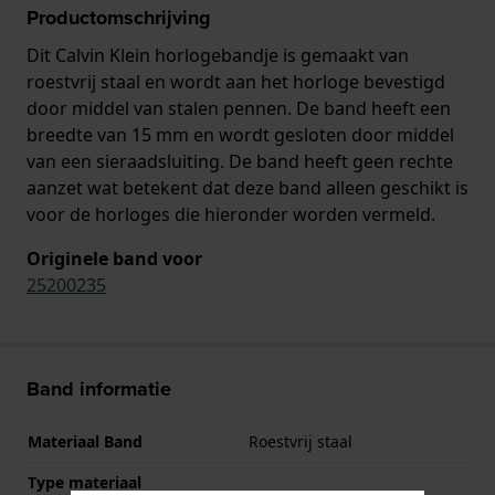
Productomschrijving
Dit Calvin Klein horlogebandje is gemaakt van
roestvrij staal en wordt aan het horloge bevestigd
door middel van stalen pennen. De band heeft een
breedte van 15 mm en wordt gesloten door middel
van een sieraadsluiting. De band heeft geen rechte
aanzet wat betekent dat deze band alleen geschikt is
voor de horloges die hieronder worden vermeld.
Originele band voor
25200235
Band informatie
Materiaal Band
Roestvrij staal
Type materiaal