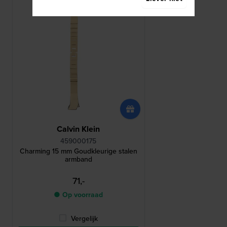
Calvin Klein
459000175
Charming 15 mm Goudkleurige stalen
armband
71,-
● Op voorraad
Vergelijk