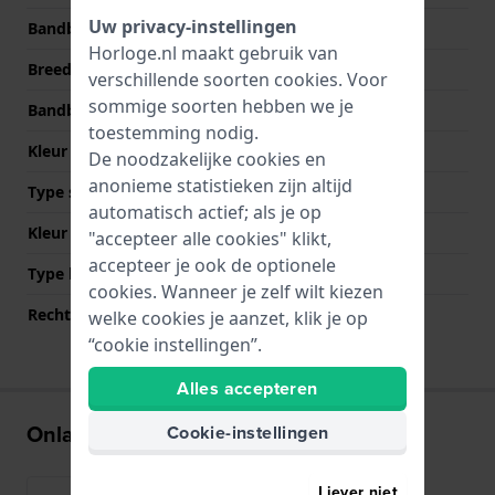
Uw privacy-instellingen
Bandbreedte
15 mm
Horloge.nl maakt gebruik van
Breedte bandaanzet
11 mm
verschillende soorten
cookies
. Voor
sommige soorten hebben we je
Bandbreedte bij sluiting
10 mm
toestemming nodig.
Kleur Band
Goud
De noodzakelijke cookies en
anonieme statistieken zijn altijd
Type sluiting
Sieraadsluiting
automatisch actief; als je op
Kleur sluiting
Goud
"accepteer alle cookies" klikt,
accepteer je ook de optionele
Type bevestiging
Stalen pennen
cookies. Wanneer je zelf wilt kiezen
Rechte bandaanzet
Nee
welke cookies je aanzet, klik je op
“cookie instellingen”.
Alles accepteren
Onlangs bekeken
Cookie-instellingen
Liever niet