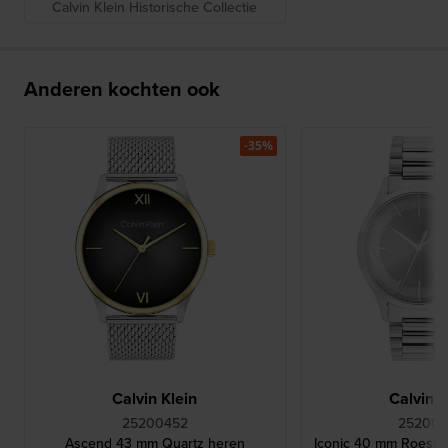
Calvin Klein Historische Collectie
Anderen kochten ook
-35%
Calvin Klein
Calvin K
25200452
25200
Ascend 43 mm Quartz heren
Iconic 40 mm Roestvri