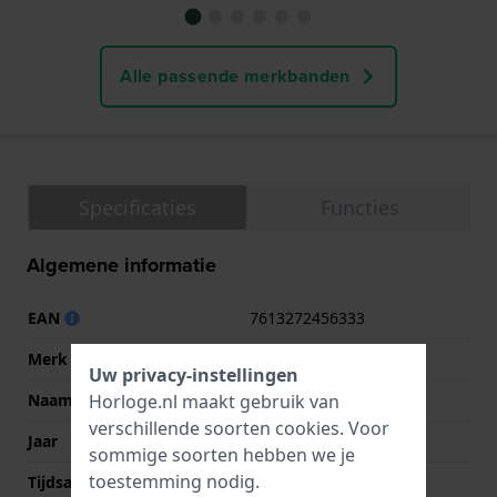
Alle passende merkbanden
Specificaties
Functies
Algemene informatie
EAN
7613272456333
Merk
Calvin Klein
Uw privacy-instellingen
Naam
Modern Mesh
Horloge.nl maakt gebruik van
verschillende soorten
cookies
. Voor
Jaar
2022 Lente/Zomer
sommige soorten hebben we je
toestemming nodig.
Tijdsaanduiding
Analoog