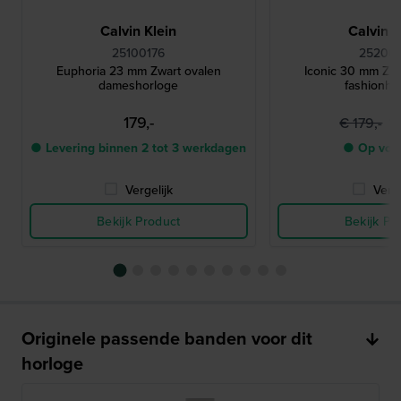
Calvin Klein
Calvin K
25100176
252001
Euphoria 23 mm Zwart ovalen
Iconic 30 mm Zi
dameshorloge
fashionho
179,-
1
€ 179,-
● Levering binnen 2 tot 3 werkdagen
● Op voo
Vergelijk
Verge
Bekijk Product
Bekijk Pr
Originele passende banden voor dit
horloge