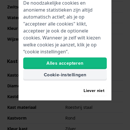
De noodzakelijke cookies en
Zwitsers fabricaat
Nee
anonieme statistieken zijn altijd
automatisch actief; als je op
Waterdichtheid
3 Bar (handen wassen)
"accepteer alle cookies" klikt,
Kleur wijzerplaat
Grijs
accepteer je ook de optionele
cookies. Wanneer je zelf wilt kiezen
Wijzer kleuren (u,m,s)
Roségoud, Roségoud,
welke cookies je aanzet, klik je op
Roségoud
“cookie instellingen”.
Kast informatie
Alles accepteren
Cookie-instellingen
Kastcode
CK.20.1.20.0075
Diameter
42 mm
Liever niet
Kastdikte
7.7 mm
Kast materiaal
Roestvrij staal
Kastvorm
Rond
Kleur kast
Zilver