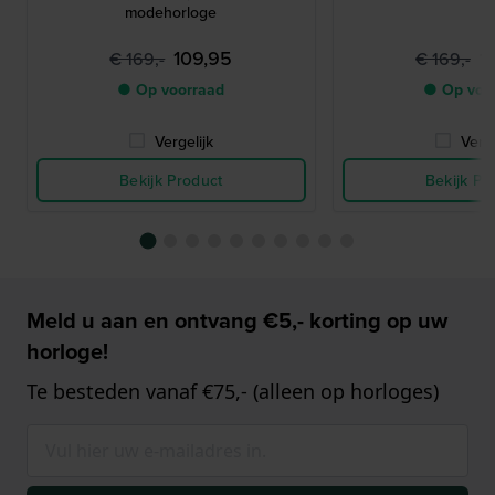
modehorloge
109,95
1
€ 169,-
€ 169,-
● Op voorraad
● Op voo
Vergelijk
Verge
Bekijk Product
Bekijk Pr
Meld u aan en ontvang €5,- korting op uw
horloge!
Te besteden vanaf €75,- (alleen op horloges)