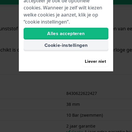
accepteer je ook de optionele
cookies. Wanneer je zelf wilt kiezen
welke cookies je aanzet, klik je op
“cookie instellingen”.
unststof met een diameter van 38 mm en is voorzien van een
Alles accepteren
Cookie-instellingen
schikt is om mee te zwemmen. Verder wordt het horloge gel
Liever niet
8430622622427
38 mm
10 Bar (zwemmen)
2 jaar garantie
Gratis
1 jaar extra garantie bij