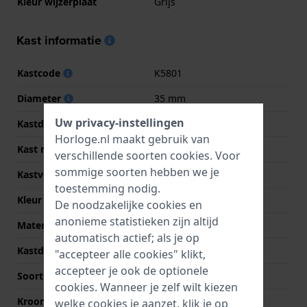
Kleur wijzerplaat
Grijs
Kast informatie
Kastcode
K5801
Diameter
35 mm
Uw privacy-instellingen
Kastdikte
11 mm
Horloge.nl maakt gebruik van
Kast materiaal
Kunststof
verschillende soorten
cookies
. Voor
sommige soorten hebben we je
Kastvorm
Rond
toestemming nodig.
Kleur kast
Blauw
De noodzakelijke cookies en
anonieme statistieken zijn altijd
Materiaal kastdeksel
Roestvrij staal
automatisch actief; als je op
Kastdeksel
Gedicht met schroefjes
"accepteer alle cookies" klikt,
accepteer je ook de optionele
Soort glas
Acryl
cookies. Wanneer je zelf wilt kiezen
Kroon
Druk kroon
welke cookies je aanzet, klik je op