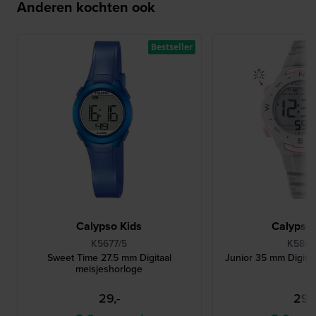
Anderen kochten ook
Bestseller
Calypso Kids
Calypso 
K5677/5
K5801
Sweet Time 27.5 mm Digitaal
Junior 35 mm Digitaa
meisjeshorloge
29,-
29,-