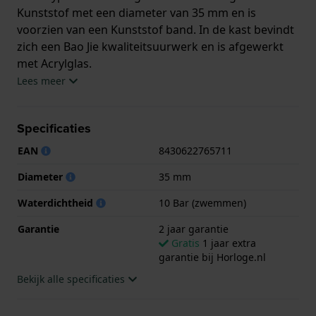
Kunststof met een diameter van 35 mm en is
voorzien van een Kunststof band. In de kast bevindt
zich een Bao Jie kwaliteitsuurwerk en is afgewerkt
met Acrylglas.
Lees meer
Het horloge is 10ATM. Dit betekent dat het horloge
geschikt is om mee te zwemmen. Verder wordt het
Specificaties
horloge geleverd met 2 jaar garantie.
EAN
8430622765711
.
Diameter
35 mm
Waterdichtheid
10 Bar (zwemmen)
Garantie
2 jaar garantie
Gratis
1 jaar extra
garantie bij Horloge.nl
Bekijk alle specificaties