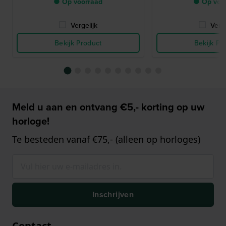
● Op voorraad
● Op voo
Vergelijk
Verge
Bekijk Product
Bekijk Pr
Meld u aan en ontvang €5,- korting op uw
horloge!
Te besteden vanaf €75,- (alleen op horloges)
Inschrijven
Contact