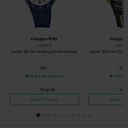
Calypso Kids
Calypso 
K5797/3
K6068
Junior 36 mm Analoog kinderhorloge
Junior 32.5 mm Digita
34,-
39,-
● Nog 1 op voorraad
● Op voo
Vergelijk
Verge
Bekijk Product
Bekijk Pr