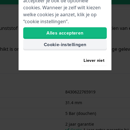
accepteer je ook de optionele
cookies. Wanneer je zelf wilt kiezen
welke cookies je aanzet, klik je op
“cookie instellingen”.
unststof met een diameter van 31.4 mm en is voorzien van e
Alles accepteren
Cookie-instellingen
chikt is om mee te douchen. Verder wordt het horloge gelev
Liever niet
8430622765919
31.4 mm
5 Bar (douchen)
2 jaar garantie
Gratis
1 jaar extra garantie bij