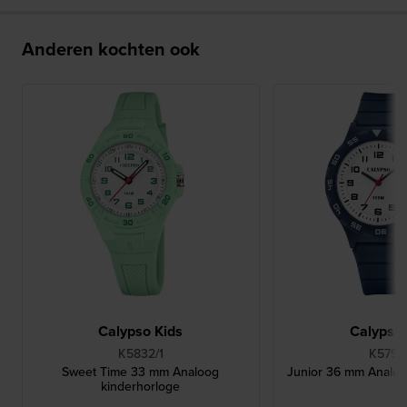
Anderen kochten ook
Calypso Kids
Calypso 
K5832/1
K5797
Sweet Time 33 mm Analoog
Junior 36 mm Analoo
kinderhorloge