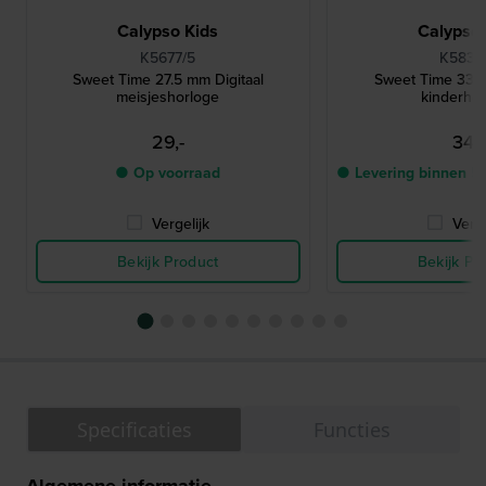
Calypso Kids
Calypso 
K5677/5
K5832
Sweet Time 27.5 mm Digitaal
Sweet Time 33 
meisjeshorloge
kinderho
29,-
34,-
● Op voorraad
● Levering binnen 5
Vergelijk
Verge
Bekijk Product
Bekijk Pr
Specificaties
Functies