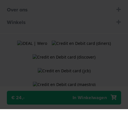
Over ons
Winkels
€ 24,-
In Winkelwagen