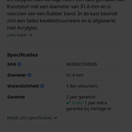
Kunststof met een diameter van 31.4 mm en is
voorzien van een Rubber band. In de kast bevindt
zich een Seiko kwaliteitsuurwerk en is afgewerkt
met Acrylglas.
Lees meer
Het horloge is 5ATM. Dit betekent dat het horloge
geschikt is om mee te douchen. Verder wordt het
Specificaties
horloge geleverd met 2 jaar garantie.
EAN
8430622765926
.
Diameter
31.4 mm
Waterdichtheid
5 Bar (douchen)
Garantie
2 jaar garantie
Gratis
1 jaar extra
garantie bij Horloge.nl
Bekijk alle specificaties