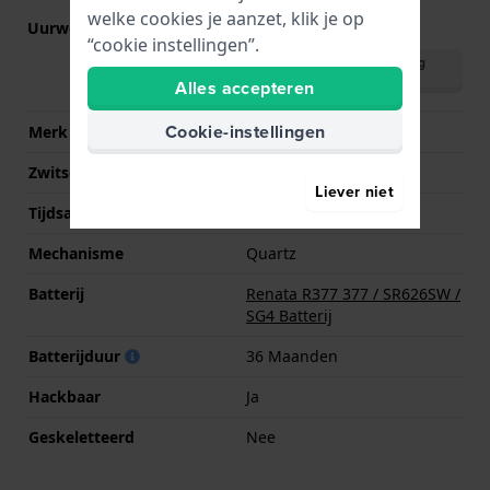
welke cookies je aanzet, klik je op
Uurwerk nr.
Y121
(
Bekijk specificaties
)
“cookie instellingen”.
Download handleiding
(English)
Alles accepteren
Cookie-instellingen
Merk uurwerk
Seiko
Zwitsers uurwerk
Nee
Liever niet
Tijdsaanduiding
Analoog
Mechanisme
Quartz
Batterij
Renata R377 377 / SR626SW /
SG4 Batterij
Batterijduur
36 Maanden
Hackbaar
Ja
Geskeletteerd
Nee