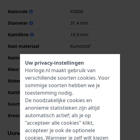
Kastcode
K5806
Diameter
31.4 mm
Kastdikte
10.9 mm
Kast materiaal
Kunststof
Kastvorm
Rond
Uw privacy-instellingen
Kleur kast
Roze
Horloge.nl maakt gebruik van
verschillende soorten
cookies
. Voor
Materiaal kastdeksel
Roestvrij staal
sommige soorten hebben we je
toestemming nodig.
Kastdeksel
Klikkast
De noodzakelijke cookies en
Soort glas
Acryl
anonieme statistieken zijn altijd
automatisch actief; als je op
Kroon
Trek kroon
"accepteer alle cookies" klikt,
accepteer je ook de optionele
Uurwerk informatie
cookies. Wanneer je zelf wilt kiezen