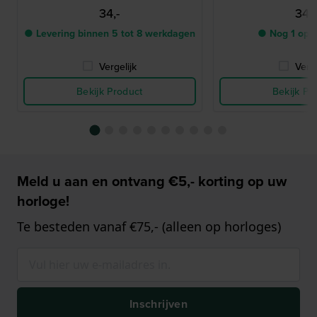
34,-
34,-
● Levering binnen 5 tot 8 werkdagen
● Nog 1 op 
Vergelijk
Verge
Bekijk Product
Bekijk Pr
Meld u aan en ontvang €5,- korting op uw
horloge!
Te besteden vanaf €75,- (alleen op horloges)
Inschrijven