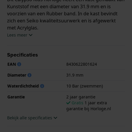
Kunststof met een diameter van 31.9 mm en is
voorzien van een Rubber band. In de kast bevindt
zich een Seiko kwaliteitsuurwerk en is afgewerkt
met Acrylglas.
Lees meer
Het horloge is 10ATM. Dit betekent dat het horloge
geschikt is om mee te zwemmen. Verder wordt het
Specificaties
horloge geleverd met 2 jaar garantie.
EAN
8430622801624
.
Diameter
31.9 mm
Waterdichtheid
10 Bar (zwemmen)
Garantie
2 jaar garantie
Gratis
1 jaar extra
garantie bij Horloge.nl
Bekijk alle specificaties