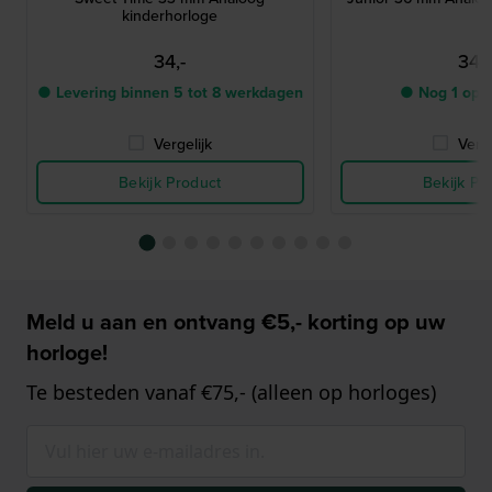
kinderhorloge
34,-
34,-
● Levering binnen 5 tot 8 werkdagen
● Nog 1 op 
Vergelijk
Verge
Bekijk Product
Bekijk Pr
Meld u aan en ontvang €5,- korting op uw
horloge!
Te besteden vanaf €75,- (alleen op horloges)