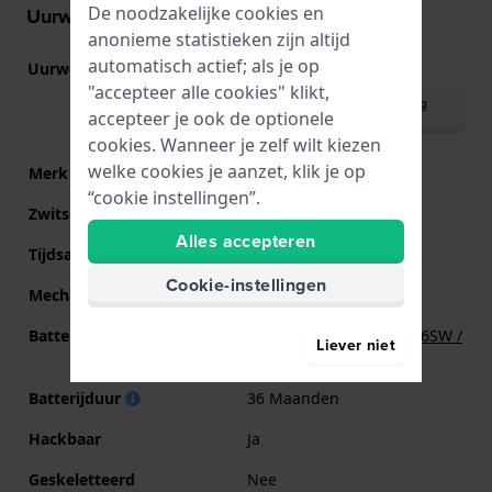
De noodzakelijke cookies en
Uurwerk informatie
anonieme statistieken zijn altijd
automatisch actief; als je op
Uurwerk nr.
Y121
(
Bekijk specificaties
)
"accepteer alle cookies" klikt,
Download handleiding
accepteer je ook de optionele
(English)
cookies. Wanneer je zelf wilt kiezen
welke cookies je aanzet, klik je op
Merk uurwerk
Seiko
“cookie instellingen”.
Zwitsers uurwerk
Nee
Alles accepteren
Tijdsaanduiding
Analoog
Cookie-instellingen
Mechanisme
Quartz
Batterij
Renata R377 377 / SR626SW /
Liever niet
SG4 Batterij
Batterijduur
36 Maanden
Hackbaar
Ja
Geskeletteerd
Nee