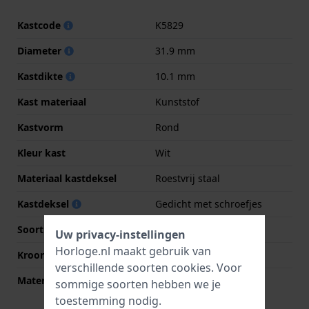
Kastcode
K5829
Diameter
31.9 mm
Kastdikte
10.1 mm
Kast materiaal
Kunststof
Kastvorm
Rond
Kleur kast
Wit
Materiaal kastdeksel
Roestvrij staal
Kastdeksel
Gedicht met schroefjes
Soort glas
Acryl
Uw privacy-instellingen
Horloge.nl maakt gebruik van
Kroon
Druk kroon
verschillende soorten
cookies
. Voor
Materiaal bezel
Kunststof
sommige soorten hebben we je
toestemming nodig.