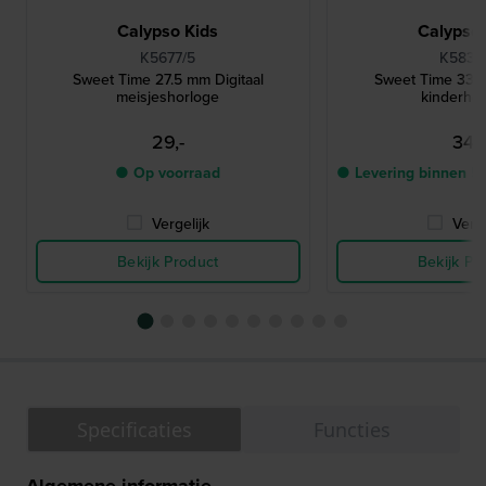
Calypso Kids
Calypso 
K5677/5
K5832
Sweet Time 27.5 mm Digitaal
Sweet Time 33 
meisjeshorloge
kinderho
29,-
34,-
● Op voorraad
● Levering binnen 5
Vergelijk
Verge
Bekijk Product
Bekijk Pr
Specificaties
Functies