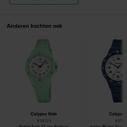
Anderen kochten ook
Calypso Kids
Calypso 
K5832/1
K5797
Sweet Time 33 mm Analoog
Junior 36 mm Analoo