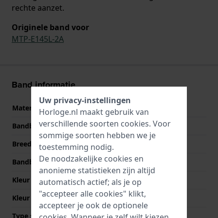
rechte aanzet.
Originele band voor
MTP-E145L-2A
Band informatie
Uw privacy-instellingen
Materiaal Band
Leer
Horloge.nl maakt gebruik van
verschillende soorten
cookies
. Voor
Bandbreedte
20 mm
sommige soorten hebben we je
Breedte bandaanzet
20 mm
toestemming nodig.
De noodzakelijke cookies en
Bandbreedte bij sluiting
18 mm
anonieme statistieken zijn altijd
Kleur Band
Bruin
automatisch actief; als je op
"accepteer alle cookies" klikt,
Kleur stiksel
Bruin
accepteer je ook de optionele
Type sluiting
Gesp
cookies. Wanneer je zelf wilt kiezen