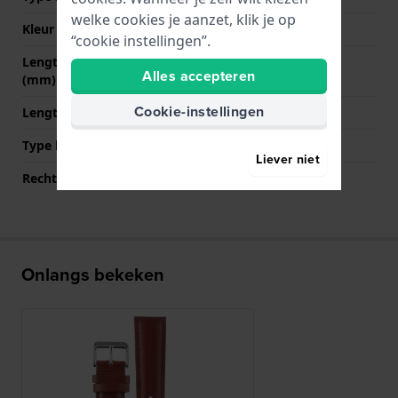
welke cookies je aanzet, klik je op
Kleur sluiting
Zilver
“cookie instellingen”.
Lengte band op 12 uur
75 mm
Alles accepteren
(mm)
Cookie-instellingen
Lengte band op 6 uur (mm)
125 mm
Type bevestiging
Bandpennen
Liever niet
Rechte bandaanzet
Ja
Onlangs bekeken