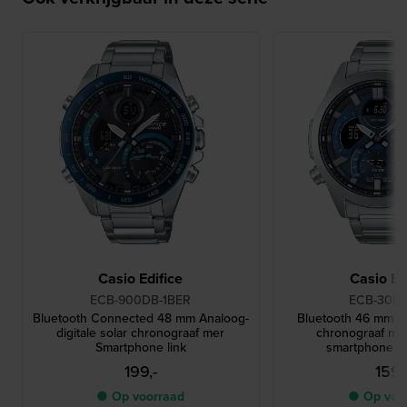
Casio Edifice
Casio Ed
ECB-900DB-1BER
ECB-30D-
Bluetooth Connected 48 mm Analoog-
Bluetooth 46 mm An
digitale solar chronograaf mer
chronograaf me
Smartphone link
smartphone v
199,-
159,
● Op voorraad
● Op voo