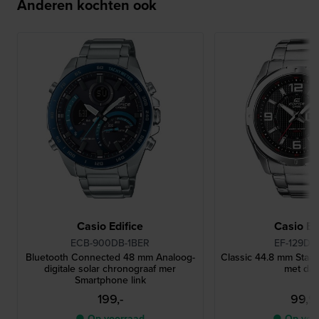
Anderen kochten ook
Casio Edifice
Casio Ed
ECB-900DB-1BER
EF-129D-
Bluetooth Connected 48 mm Analoog-
Classic 44.8 mm Staal
digitale solar chronograaf mer
met da
Smartphone link
199,-
99,9
● Op voorraad
● Op voo