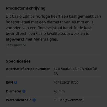
Productomschrijving
Dit Casio Edifice horloge heeft een kast gemaakt van
Roestvrijstaal met een diameter van 48 mm en is
voorzien van een Roestvrijstaal band. In de kast
bevindt zich een Casio kwaliteitsuurwerk en is
afgewerkt met Mineraalglas.
Lees meer
Het horloge is 10ATM. Dit betekent dat het horloge
geschikt is om mee te zwemmen. Verder wordt het
Specificaties
horloge geleverd met 2 jaar garantie.
Alternatief artikelnummer
ECB-900DB-1A,ECB-900YDB-
.
1A
EAN
4549526218750
Diameter
48 mm
Waterdichtheid
10 Bar (zwemmen)