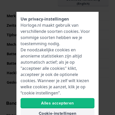
(English)
Merk uurwerk
Casio
Uw privacy-instellingen
Horloge.nl maakt gebruik van
Zwitsers uurwerk
Nee
verschillende soorten
cookies
. Voor
Tijdsaanduiding
Analoog
sommige soorten hebben we je
toestemming nodig.
Mechanisme
Solar Quartz
De noodzakelijke cookies en
Batterij
CTL1616
anonieme statistieken zijn altijd
automatisch actief; als je op
Batterijduur
6 Maanden
"accepteer alle cookies" klikt,
Hackbaar
Nee
accepteer je ook de optionele
cookies. Wanneer je zelf wilt kiezen
Geskeletteerd
Nee
welke cookies je aanzet, klik je op
“cookie instellingen”.
Band informatie
Alles accepteren
Cookie-instellingen