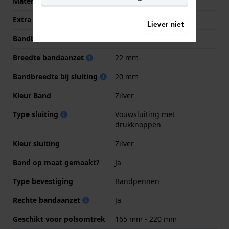
Materiaal Band
Roestvrij staal
Extra info
Stainless Steel Bracelet
Liever niet
Bandbreedte
22 mm
Breedte bandaanzet
22 mm
Bandbreedte bij sluiting
20 mm
Kleur Band
Zilver
Type sluiting
Vouwsluiting met
drukknoppen
Kleur sluiting
Zilver
Band op maat gemaakt?
Ja
Type bevestiging
Bandpennen
Rechte bandaanzet
Ja
Geschikt voor polsomtrek
165 mm - 220 mm