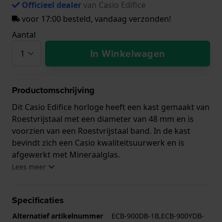
Officieel dealer
van Casio Edifice
voor 17:00 besteld, vandaag verzonden!
Aantal
In Winkelwagen
Productomschrijving
Dit Casio Edifice horloge heeft een kast gemaakt van
Roestvrijstaal met een diameter van 48 mm en is
voorzien van een Roestvrijstaal band. In de kast
bevindt zich een Casio kwaliteitsuurwerk en is
afgewerkt met Mineraalglas.
Lees meer
Het horloge is 10ATM. Dit betekent dat het horloge
geschikt is om mee te zwemmen. Verder wordt het
Specificaties
horloge geleverd met 2 jaar garantie.
Alternatief artikelnummer
ECB-900DB-1B,ECB-900YDB-