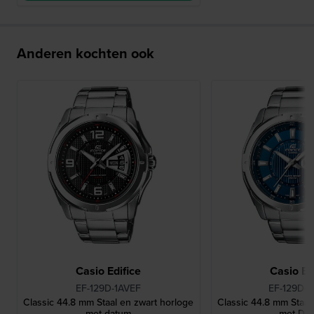
Anderen kochten ook
Casio Edifice
Casio Ed
EF-129D-1AVEF
EF-129D-
Classic 44.8 mm Staal en zwart horloge
Classic 44.8 mm Staal
met datum
met Da