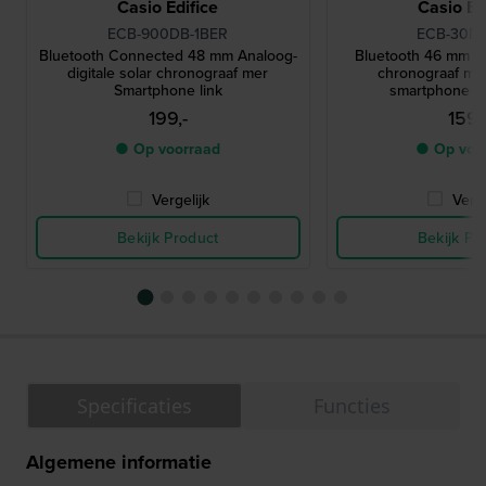
Casio Edifice
Casio Ed
ECB-900DB-1BER
ECB-30D-
Bluetooth Connected 48 mm Analoog-
Bluetooth 46 mm An
digitale solar chronograaf mer
chronograaf me
Smartphone link
smartphone v
199,-
159,
● Op voorraad
● Op voo
Vergelijk
Verge
Bekijk Product
Bekijk Pr
Specificaties
Functies
Algemene informatie