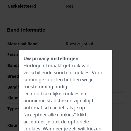
Geskeletteerd
Nee
Band informatie
Materiaal Band
Roestvrij staal
Extra info
Stainless Steel Bracelet
Uw privacy-instellingen
Horloge.nl maakt gebruik van
Bandbreedte
22 mm
verschillende soorten
cookies
. Voor
Breedte bandaanzet
22 mm
sommige soorten hebben we je
toestemming nodig.
Bandbreedte bij sluiting
20 mm
De noodzakelijke cookies en
Kleur Band
Zilver
anonieme statistieken zijn altijd
automatisch actief; als je op
Type sluiting
Vouwsluiting met
"accepteer alle cookies" klikt,
drukknoppen
accepteer je ook de optionele
Kleur sluiting
Zilver
cookies. Wanneer je zelf wilt kiezen