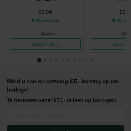
99,90
99,9
● Op voorraad
● Op voo
Vergelijk
Verge
Bekijk Product
Bekijk Pr
Meld u aan en ontvang €5,- korting op uw
horloge!
Te besteden vanaf €75,- (alleen op horloges)