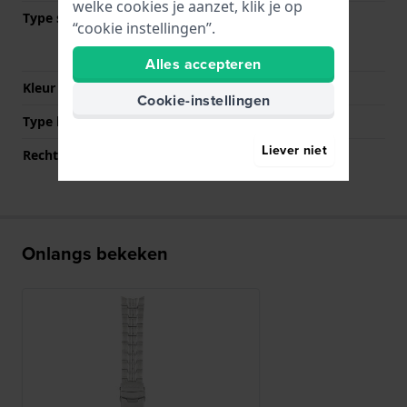
welke cookies je aanzet, klik je op
Type sluiting
Vouwsluiting met
“cookie instellingen”.
drukknoppen en
veiligheidsklep
Alles accepteren
Kleur sluiting
Zilver
Cookie-instellingen
Type bevestiging
Bandpennen
Liever niet
Rechte bandaanzet
Nee
Onlangs bekeken