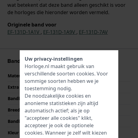
wat betekent dat deze band alleen geschikt is voor
de horloges die hieronder worden vermeld.
Originele band voor
EF-131D-1A1V
,
EF-131D-1A9V
,
EF-131D-7AV
Uw privacy-instellingen
Band informatie
Horloge.nl maakt gebruik van
verschillende soorten
cookies
. Voor
Materiaal Band
Roestvrij staal
sommige soorten hebben we je
Extra info
Stainless Steel Bracelet
toestemming nodig.
De noodzakelijke cookies en
Bandbreedte
22 mm
anonieme statistieken zijn altijd
Breedte bandaanzet
22 mm
automatisch actief; als je op
"accepteer alle cookies" klikt,
Bandbreedte bij sluiting
20 mm
accepteer je ook de optionele
cookies. Wanneer je zelf wilt kiezen
Kleur Band
Zilver