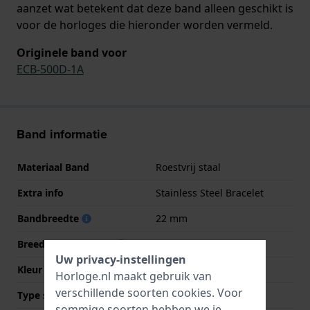
aanzet wat betekent dat deze band alleen geschikt is
voor de horloges die hieronder worden vermeld.
Originele band voor
ECB-500D-1A
Band informatie
Materiaal Band
Roestvrij staal
Extra info
Stainless Steel Bracelet
Bandbreedte
22 mm
Breedte bandaanzet
14 mm
Uw privacy-instellingen
Kleur Band
Zilver
Horloge.nl maakt gebruik van
verschillende soorten
cookies
. Voor
Type sluiting
Vouwsluiting
sommige soorten hebben we je