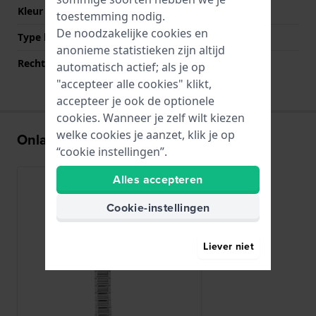
Kleur sluiting
Zilver
toestemming nodig.
De noodzakelijke cookies en
Type bevestiging
Stalen pennen
anonieme statistieken zijn altijd
Rechte bandaanzet
Nee
automatisch actief; als je op
"accepteer alle cookies" klikt,
accepteer je ook de optionele
cookies. Wanneer je zelf wilt kiezen
welke cookies je aanzet, klik je op
Onlangs bekeken
“cookie instellingen”.
Alles accepteren
Cookie-instellingen
Liever niet