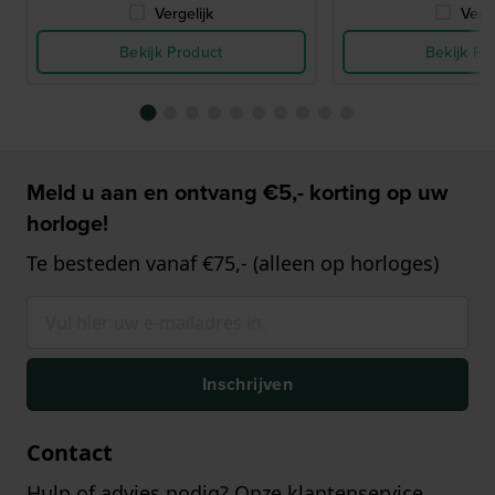
Vergelijk
Verge
Bekijk Product
Bekijk Pr
Meld u aan en ontvang €5,- korting op uw
horloge!
Te besteden vanaf €75,- (alleen op horloges)
Inschrijven
Contact
Hulp of advies nodig? Onze klantenservice