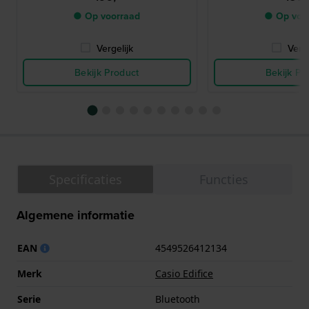
● Op voorraad
● Op voo
Vergelijk
Verge
Bekijk Product
Bekijk Pr
Specificaties
Functies
Algemene informatie
EAN
4549526412134
Merk
Casio Edifice
Serie
Bluetooth