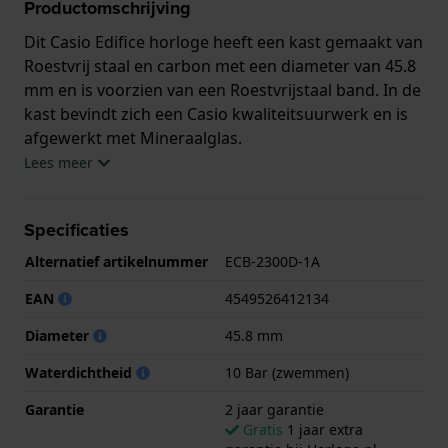
Productomschrijving
Dit Casio Edifice horloge heeft een kast gemaakt van
Roestvrij staal en carbon met een diameter van 45.8
mm en is voorzien van een Roestvrijstaal band. In de
kast bevindt zich een Casio kwaliteitsuurwerk en is
afgewerkt met Mineraalglas.
Lees meer
Het horloge is 10ATM. Dit betekent dat het horloge
geschikt is om mee te zwemmen. Verder wordt het
Specificaties
horloge geleverd met 2 jaar garantie.
Alternatief artikelnummer
ECB-2300D-1A
.
EAN
4549526412134
Diameter
45.8 mm
Waterdichtheid
10 Bar (zwemmen)
Garantie
2 jaar garantie
Gratis
1 jaar extra