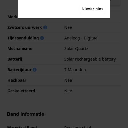
(English)
Liever niet
Merk uurwerk
Casio
Zwitsers uurwerk
Nee
Tijdsaanduiding
Analoog - Digitaal
Mechanisme
Solar Quartz
Batterij
Solar rechargeable battery
Batterijduur
7 Maanden
Hackbaar
Nee
Geskeletteerd
Nee
Band informatie
Materiaal Band
Roestvrij staal