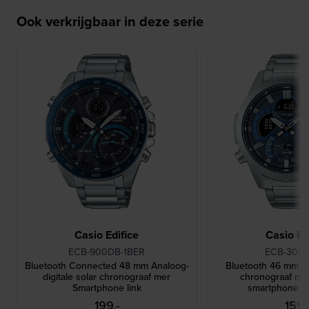
Ook verkrijgbaar in deze serie
Casio Edifice
Casio Ed
ECB-900DB-1BER
ECB-30D-
Bluetooth Connected 48 mm Analoog-
Bluetooth 46 mm An
digitale solar chronograaf mer
chronograaf me
Smartphone link
smartphone v
199,-
159,