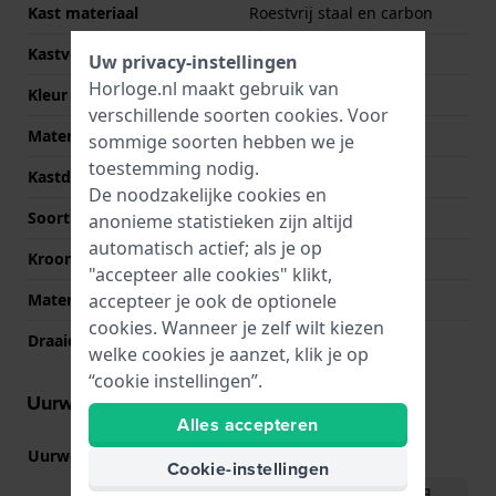
Kast materiaal
Roestvrij staal en carbon
Kastvorm
Rond
Uw privacy-instellingen
Horloge.nl maakt gebruik van
Kleur kast
Zwart
verschillende soorten
cookies
. Voor
Materiaal kastdeksel
Roestvrij staal
sommige soorten hebben we je
toestemming nodig.
Kastdeksel
Gedicht met schroefjes
De noodzakelijke cookies en
Soort glas
Mineraal
anonieme statistieken zijn altijd
automatisch actief; als je op
Kroon
NVT
"accepteer alle cookies" klikt,
accepteer je ook de optionele
Materiaal bezel
Roestvrij staal
cookies. Wanneer je zelf wilt kiezen
Draaiende bezel
Geen - Vast
welke cookies je aanzet, klik je op
“cookie instellingen”.
Uurwerk informatie
Alles accepteren
Uurwerk nr.
5746
(
Bekijk specificaties
)
Cookie-instellingen
Download handleiding