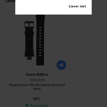
Onlangs bekeken
Liever niet
Casio Edifice
10654039
Sospensione 25 mm Zwarte kunststof
band
187,-
● Op voorraad