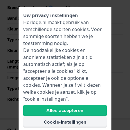
Breedte bandaanzet
12 mm
Uw privacy-instellingen
Bandbreedte bij sluiting
20 mm
Horloge.nl maakt gebruik van
verschillende soorten
cookies
. Voor
Kleur Band
Zwart
sommige soorten hebben we je
Type sluiting
Gesp
toestemming nodig.
De noodzakelijke cookies en
Kleur sluiting
Zwart
anonieme statistieken zijn altijd
Lengte band op 12 uur
75 mm
automatisch actief; als je op
(mm)
"accepteer alle cookies" klikt,
accepteer je ook de optionele
Lengte band op 6 uur (mm)
125 mm
cookies. Wanneer je zelf wilt kiezen
Type bevestiging
Bandpennen
welke cookies je aanzet, klik je op
“cookie instellingen”.
Rechte bandaanzet
Nee
Alles accepteren
Cookie-instellingen