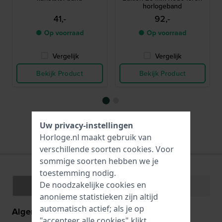
horlogeband
41,-
92,-
● Op voorraad
● Op voorraad
Vergelijk
Vergelijk
Bekijk Product
Bekijk Product
Uw privacy-instellingen
Alle passende merkbanden
Horloge.nl maakt gebruik van
verschillende soorten
cookies
. Voor
sommige soorten hebben we je
toestemming nodig.
De noodzakelijke cookies en
Specificaties
Functies
anonieme statistieken zijn altijd
automatisch actief; als je op
Algemene informatie
"accepteer alle cookies" klikt,