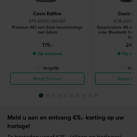
Casio Edifice
Casio Ed
EFS-S510D-1AVUEF
ECB-2000D
Premium 46.1 mm Solar herenhorloge
Sospensione 48 mm A
met datum
solar Bluetooth hor
kast
179,-
249,
● Op voorraad
● Op voo
Vergelijk
Verge
Bekijk Product
Bekijk Pr
Meld u aan en ontvang €5,- korting op uw
horloge!