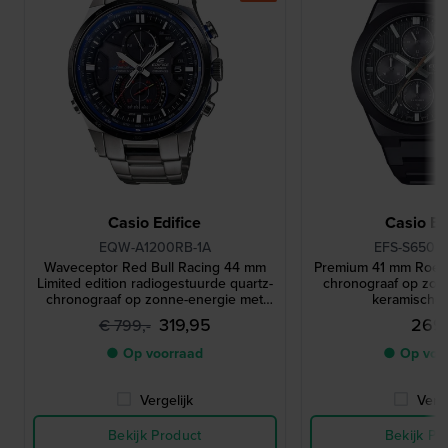
Casio Edifice
Casio Ed
EQW-A1200RB-1A
EFS-S650D
Waveceptor Red Bull Racing 44 mm
Premium 41 mm Roestv
Limited edition radiogestuurde quartz-
chronograaf op zon
chronograaf op zonne-energie met
keramische 
kompas en wereldtijd
319,95
269,
€ 799,-
● Op voorraad
● Op voo
Vergelijk
Verge
Bekijk Product
Bekijk Pr