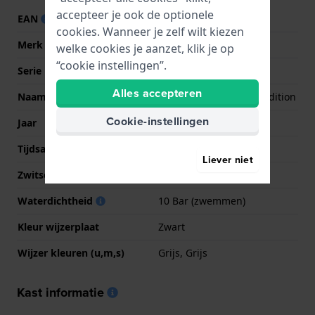
accepteer je ook de optionele
EAN
4549526268489
cookies. Wanneer je zelf wilt kiezen
Merk
Casio Edifice
welke cookies je aanzet, klik je op
“cookie instellingen”.
Serie
Premium
Alles accepteren
Naam
Tom?s Racing Limited Edition
Cookie-instellingen
Jaar
2020 Lente/Zomer
Tijdsaanduiding
Analoog - Digitaal
Liever niet
Zwitsers fabricaat
Nee
Waterdichtheid
10 Bar (zwemmen)
Kleur wijzerplaat
Zwart
Wijzer kleuren (u,m,s)
Grijs, Grijs
Kast informatie