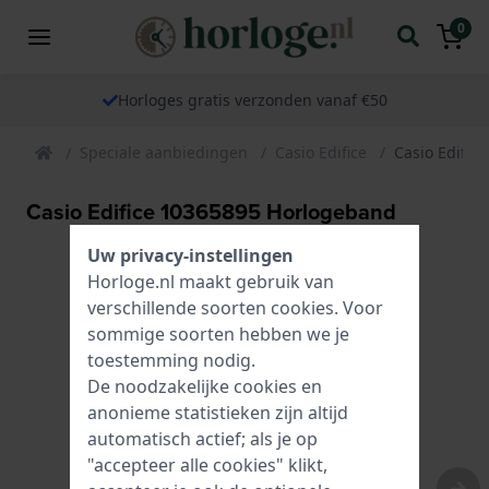
0
Horloges gratis verzonden vanaf €50
Speciale aanbiedingen
Casio Edifice
Casio Edific
Casio Edifice 10365895 Horlogeband
Uw privacy-instellingen
Horloge.nl maakt gebruik van
verschillende soorten
cookies
. Voor
sommige soorten hebben we je
toestemming nodig.
De noodzakelijke cookies en
anonieme statistieken zijn altijd
automatisch actief; als je op
"accepteer alle cookies" klikt,