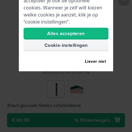
accepteer je ook de optionele
cookies. Wanneer je zelf wilt kiezen
welke cookies je aanzet, klik je op
“cookie instellingen”.
Alles accepteren
Cookie-instellingen
Liever niet
Afbeelding vergroten
Zwart gecoate Stalen schakelband
69,95
€ 92,-
Incl 21% btw
€ 69,95
In Winkelwagen
● Op voorraad