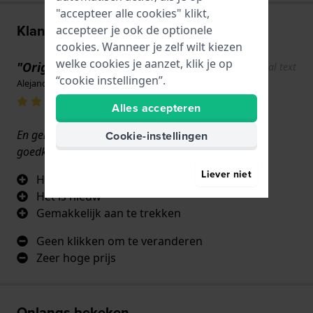
"accepteer alle cookies" klikt,
Klantenreviews
accepteer je ook de optionele
cookies. Wanneer je zelf wilt kiezen
welke cookies je aanzet, klik je op
"Origineel, mooi en stoer."
Show original text
“cookie instellingen”.
Alejandro Salazar · 17 juni 2022
Alles accepteren
En gemakkelijk aan te brengen. Maar het zou iets
Cookie-instellingen
goedkoper kunnen.
Liever niet
Het is de originele
Het is nieuw
Gemakkelijk aan te trekken
Geen klikken om te veranderen
Zeer hoge prijs
Onlangs bekeken