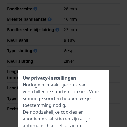
Bandbreedte
28 mm
Breedte bandaanzet
16 mm
Bandbreedte bij sluiting
22 mm
Kleur Band
Blauw
Type sluiting
Gesp
Kleur sluiting
Zilver
Lengte band op 12 uur
75 mm
(mm)
Uw privacy-instellingen
Horloge.nl maakt gebruik van
Lengte band op 6 uur (mm)
125 mm
verschillende soorten
cookies
. Voor
sommige soorten hebben we je
Type bevestiging
Bandpennen
toestemming nodig.
Rechte bandaanzet
Nee
De noodzakelijke cookies en
anonieme statistieken zijn altijd
automatisch actief; als je op