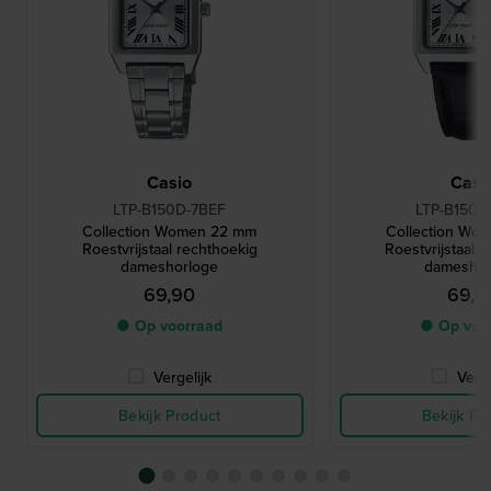
Casio
Casi
LTP-B150D-7BEF
LTP-B150L
Collection Women 22 mm
Collection Wo
Roestvrijstaal rechthoekig
Roestvrijstaal 
dameshorloge
dameshor
69,90
69,9
● Op voorraad
● Op voo
Vergelijk
Verge
Bekijk Product
Bekijk Pr