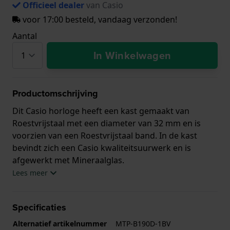
Officieel dealer
van Casio
voor 17:00 besteld, vandaag verzonden!
Aantal
In Winkelwagen
Productomschrijving
Dit Casio horloge heeft een kast gemaakt van
Roestvrijstaal met een diameter van 32 mm en is
voorzien van een Roestvrijstaal band. In de kast
bevindt zich een Casio kwaliteitsuurwerk en is
afgewerkt met Mineraalglas.
Lees meer
Het horloge is 5ATM. Dit betekent dat het horloge
geschikt is om mee te douchen. Verder wordt het
Specificaties
horloge geleverd met 2 jaar garantie.
Alternatief artikelnummer
MTP-B190D-1BV