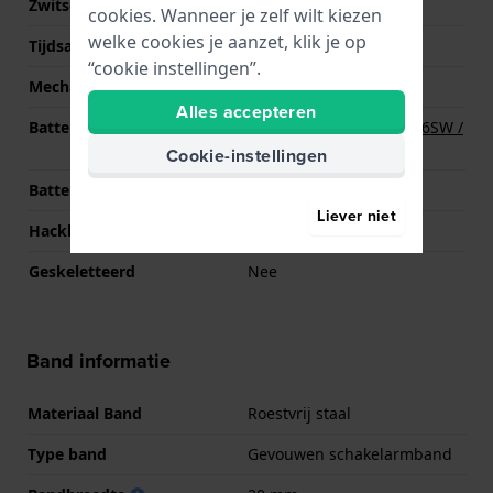
Zwitsers uurwerk
Nee
cookies. Wanneer je zelf wilt kiezen
welke cookies je aanzet, klik je op
Tijdsaanduiding
Analoog
“cookie instellingen”.
Mechanisme
Quartz
Alles accepteren
Batterij
Renata R377 377 / SR626SW /
SG4 Batterij
Cookie-instellingen
Batterijduur
36 Maanden
Liever niet
Hackbaar
Ja
Geskeletteerd
Nee
Band informatie
Materiaal Band
Roestvrij staal
Type band
Gevouwen schakelarmband