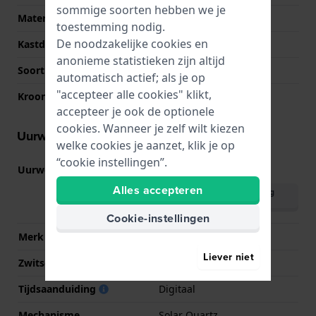
sommige soorten hebben we je
Materiaal kastdeksel
Bio-plastic
toestemming nodig.
De noodzakelijke cookies en
Kastdeksel
Gedicht met schroefjes
anonieme statistieken zijn altijd
Soort glas
Mineraal
automatisch actief; als je op
"accepteer alle cookies" klikt,
Kroon
Druk kroon
accepteer je ook de optionele
cookies. Wanneer je zelf wilt kiezen
Uurwerk informatie
welke cookies je aanzet, klik je op
“cookie instellingen”.
Uurwerk nr.
3513
(
Bekijk specificaties
)
Alles accepteren
Download handleiding
(English)
Cookie-instellingen
Merk uurwerk
Casio
Liever niet
Zwitsers uurwerk
Nee
Tijdsaanduiding
Digitaal
Mechanisme
Solar Quartz