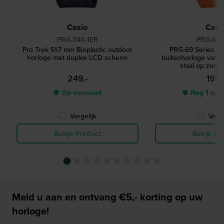
Casio
Casi
PRG-340-1ER
PRG-69-
Pro Trek 51.7 mm Bioplastic outdoor
PRG-69 Series 46
horloge met duplex LCD scherm
buitenhorloge van b
staal op zonn
249,-
199,
● Op voorraad
● Nog 1 op 
Vergelijk
Verge
Bekijk Product
Bekijk Pr
Meld u aan en ontvang €5,- korting op uw
horloge!