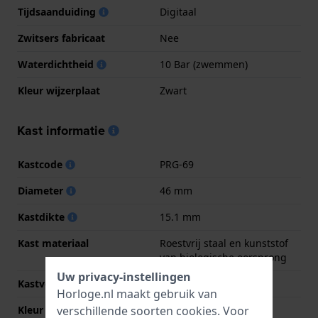
Tijdsaanduiding
Digitaal
Zwitsers fabricaat
Nee
Waterdichtheid
10 Bar (zwemmen)
Kleur wijzerplaat
Zwart
Kast informatie
Kastcode
PRG-69
Diameter
46 mm
Kastdikte
15.1 mm
Kast materiaal
Roestvrij staal en kunststof
van biologische oorsprong
Uw privacy-instellingen
Kastvorm
Rechthoekig
Horloge.nl maakt gebruik van
verschillende soorten
cookies
. Voor
Kleur kast
Zwart