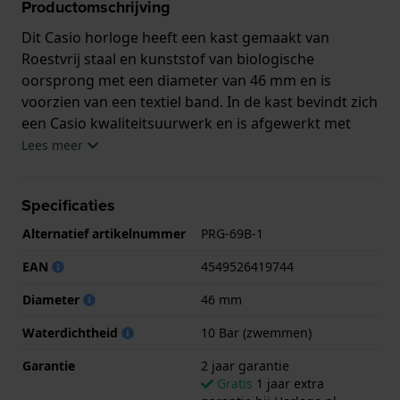
Productomschrijving
Dit Casio horloge heeft een kast gemaakt van
Roestvrij staal en kunststof van biologische
oorsprong met een diameter van 46 mm en is
voorzien van een textiel band. In de kast bevindt zich
een Casio kwaliteitsuurwerk en is afgewerkt met
Mineraalglas.
Lees meer
Het horloge is 10ATM. Dit betekent dat het horloge
Specificaties
geschikt is om mee te zwemmen. Verder wordt het
horloge geleverd met 2 jaar garantie.
Alternatief artikelnummer
PRG-69B-1
EAN
4549526419744
.
Diameter
46 mm
Waterdichtheid
10 Bar (zwemmen)
Garantie
2 jaar garantie
Gratis
1 jaar extra