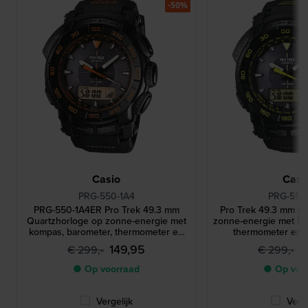
-50%
Casio
Casi
PRG-550-1A4
PRG-550
PRG-550-1A4ER Pro Trek 49.3 mm
Pro Trek 49.3 mm Q
Quartzhorloge op zonne-energie met
zonne-energie met ko
kompas, barometer, thermometer en
thermometer en 
hoogtemeter
149,95
1
€ 299,-
€ 299,-
● Op voorraad
● Op voo
Vergelijk
Verge