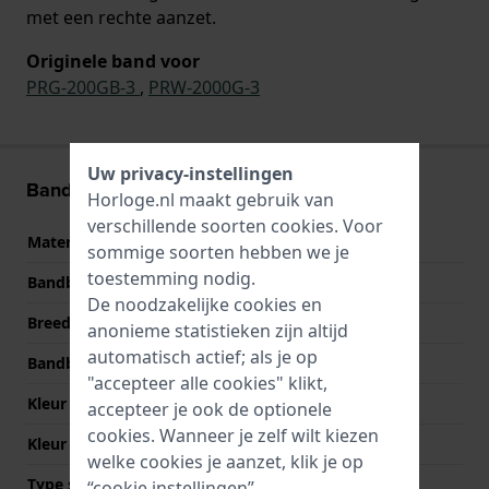
met een rechte aanzet.
Originele band voor
PRG-200GB-3
,
PRW-2000G-3
Uw privacy-instellingen
Band informatie
Horloge.nl maakt gebruik van
verschillende soorten
cookies
. Voor
Materiaal Band
Textiel en leer
sommige soorten hebben we je
toestemming nodig.
Bandbreedte
22 mm
De noodzakelijke cookies en
Breedte bandaanzet
22 mm
anonieme statistieken zijn altijd
automatisch actief; als je op
Bandbreedte bij sluiting
20 mm
"accepteer alle cookies" klikt,
Kleur Band
Zwart
accepteer je ook de optionele
cookies. Wanneer je zelf wilt kiezen
Kleur stiksel
Groen
welke cookies je aanzet, klik je op
Type sluiting
Gesp
“cookie instellingen”.