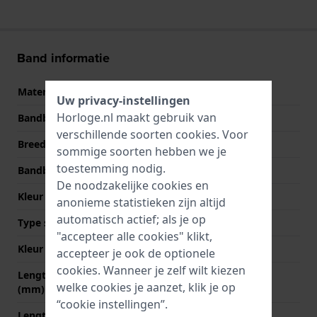
Band informatie
Materiaal Band
Kunsthars
Uw privacy-instellingen
Horloge.nl maakt gebruik van
Bandbreedte
23 mm
verschillende soorten
cookies
. Voor
Breedte bandaanzet
16 mm
sommige soorten hebben we je
toestemming nodig.
Bandbreedte bij sluiting
19 mm
De noodzakelijke cookies en
Kleur Band
Zwart
anonieme statistieken zijn altijd
automatisch actief; als je op
Type sluiting
Gesp
"accepteer alle cookies" klikt,
Kleur sluiting
Zilver
accepteer je ook de optionele
cookies. Wanneer je zelf wilt kiezen
Lengte band op 12 uur
80 mm
welke cookies je aanzet, klik je op
(mm)
“cookie instellingen”.
Lengte band op 6 uur (mm)
125 mm