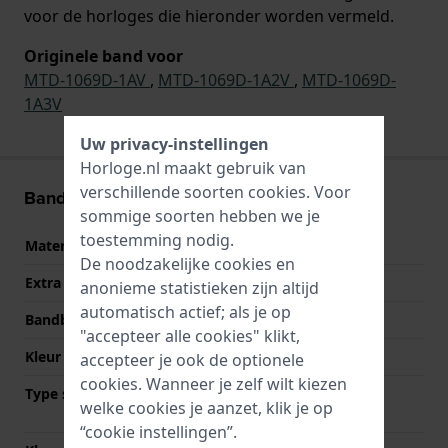
voor de horloges die hieronder worden vermeld.
Originele band voor
MTD-1069D-1AV
,
MTD-1069D-1A2V
,
MTD-1069D-
1A3V
Uw privacy-instellingen
Horloge.nl maakt gebruik van
verschillende soorten
cookies
. Voor
Band informatie
sommige soorten hebben we je
toestemming nodig.
Materiaal Band
Titanium
De noodzakelijke cookies en
Extra info
Stainless Steel Bracelet
anonieme statistieken zijn altijd
automatisch actief; als je op
Bandbreedte
22 mm
"accepteer alle cookies" klikt,
Kleur Band
Zilver
accepteer je ook de optionele
cookies. Wanneer je zelf wilt kiezen
Type sluiting
Vouwsluiting met
welke cookies je aanzet, klik je op
drukknoppen
“cookie instellingen”.