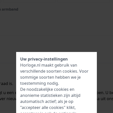
en armband
Uw privacy-instellingen
Horloge.nl maakt gebruik van
verschillende soorten
cookies
. Voor
sommige soorten hebben we je
toestemming nodig.
aad is.
De noodzakelijke cookies en
ngt u een e-mail zodra we het weer op voorraad hebben. U b
anonieme statistieken zijn altijd
ver nieuwe voorraad. Het wordt onmiddellijk daarna uit on
automatisch actief; als je op
"accepteer alle cookies" klikt,