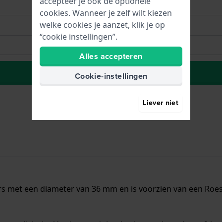
accepteer je ook de optionele
cookies. Wanneer je zelf wilt kiezen
welke cookies je aanzet, klik je op
“cookie instellingen”.
Alles accepteren
Plaats in wenslijst
Cookie-instellingen
Liever niet
s met een diameter van 36 mm en is voorzien van een Roestv