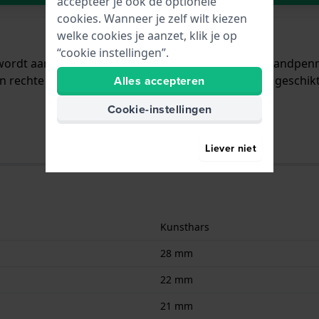
accepteer je ook de optionele
cookies. Wanneer je zelf wilt kiezen
welke cookies je aanzet, klik je op
“cookie instellingen”.
 wordt aan het horloge bevestigd door middel van bandpen
n rechte aanzet wat betekent dat deze band alleen geschikt
Alles accepteren
Cookie-instellingen
Liever niet
Kunsthars
28 mm
22 mm
21 mm