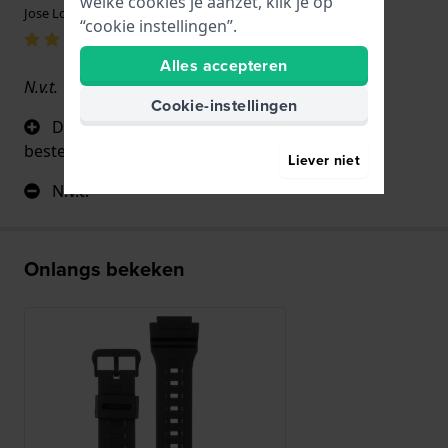
welke cookies je aanzet, klik je op
Jose Lopes · 29 juni 2026
“cookie instellingen”.
Alles accepteren
N.v.t.
Cookie-instellingen
De horlogeband komt overeen met de
bestelling.
Liever niet
N.v.t.
Onlangs bekeken