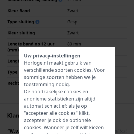
Kleur Band
Zwart
Type sluiting
Gesp
Kleur sluiting
Zwart
Lengte band op 12 uur
80 mm
(mm)
Uw privacy-instellingen
Lengte band op 6 uur (mm)
120 mm
Horloge.nl maakt gebruik van
verschillende soorten
cookies
. Voor
Type bevestiging
Bandpennen
sommige soorten hebben we je
Rechte bandaanzet
Nee
toestemming nodig.
De noodzakelijke cookies en
anonieme statistieken zijn altijd
automatisch actief; als je op
"accepteer alle cookies" klikt,
Klantenreviews
accepteer je ook de optionele
cookies. Wanneer je zelf wilt kiezen
"N.v.t."
Show original text