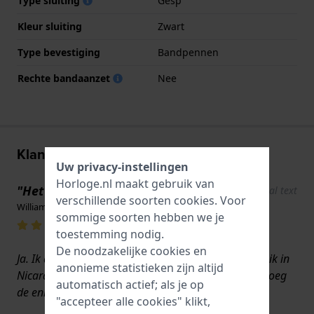
Type sluiting
Gesp
Kleur sluiting
Zwart
Type bevestiging
Bandpennen
Rechte bandaanzet
Nee
Klantenreviews
Uw privacy-instellingen
Horloge.nl maakt gebruik van
"Het geeft de tijd aan."
Show original text
verschillende soorten
cookies
. Voor
William Bliss · 5 augustus 2025
sommige soorten hebben we je
toestemming nodig.
De noodzakelijke cookies en
Ja. Ik draag hem al jaren. Ik laat hem repareren als ik in
anonieme statistieken zijn altijd
Nicaragua ben, omdat de derde wereld vreemd genoeg
automatisch actief; als je op
de enige plek is waar hij gerepareerd kan worden.
"accepteer alle cookies" klikt,