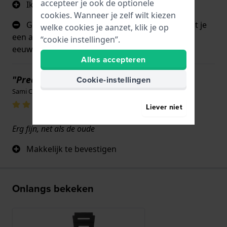
accepteer je ook de optionele
Ik vervang ze als ze kapot gaan.
cookies. Wanneer je zelf wilt kiezen
Gebrek aan service in de VS. Iedereen wil dat je
welke cookies je aanzet, klik je op
een ander horloge koopt. Met service gaan ze
“cookie instellingen”.
eeuwig mee.
Alles accepteren
"Precies dezelfde kwaliteit "
Cookie-instellingen
Sami Chaoui · 17 juni 2022
Liever niet
Erg fijn, net als de oude
Makkelijk te bevestigen
Onlangs bekeken