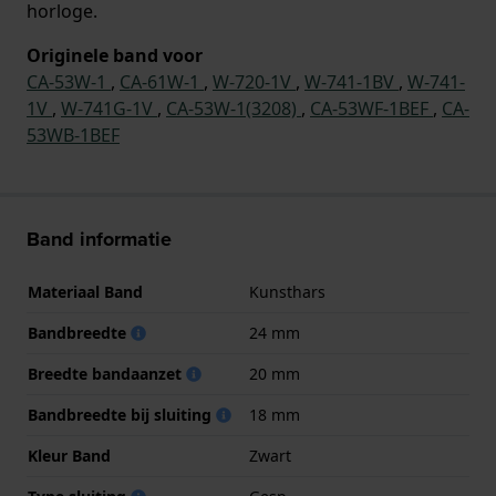
horloge.
Originele band voor
CA-53W-1
,
CA-61W-1
,
W-720-1V
,
W-741-1BV
,
W-741-
1V
,
W-741G-1V
,
CA-53W-1(3208)
,
CA-53WF-1BEF
,
CA-
53WB-1BEF
Band informatie
Materiaal Band
Kunsthars
Bandbreedte
24 mm
Breedte bandaanzet
20 mm
Bandbreedte bij sluiting
18 mm
Kleur Band
Zwart