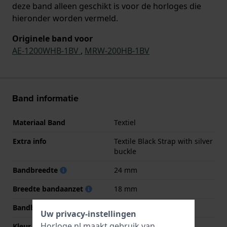
deze band alleen geschikt is voor de horloges die
hieronder worden vermeld.
Originele band voor
AE-1200WHB-1BV
,
MRW-200HB-1BV
Band informatie
Materiaal Band
Textiel
Extra info
Textile Black Strap with silver
buckle
Bandbreedte
24 mm
Breedte bandaanzet
18 mm
Bandbreedte bij sluiting
18 mm
Uw privacy-instellingen
Horloge.nl maakt gebruik van
Kleur Band
Zwart