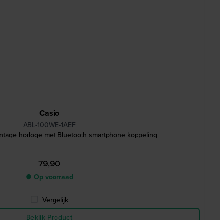
Casio
ABL-100WE-1AEF
intage horloge met Bluetooth smartphone koppeling
79,90
● Op voorraad
Vergelijk
Bekijk Product